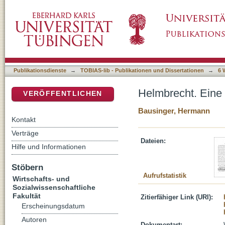
Helmbrecht. Eine Interpretationsskizze
DSpace Repositorium (Manakin basiert)
Publikationsdienste
→
TOBIAS-lib - Publikationen und Dissertationen
→
6 
Helmbrecht. Eine 
VERÖFFENTLICHEN
Bausinger, Hermann
Kontakt
Verträge
Dateien:
Hilfe und Informationen
Stöbern
Aufrufstatistik
Wirtschafts- und
Sozialwissenschaftliche
Fakultät
Zitierfähiger Link (URI):
Erscheinungsdatum
Autoren
Dokumentart: