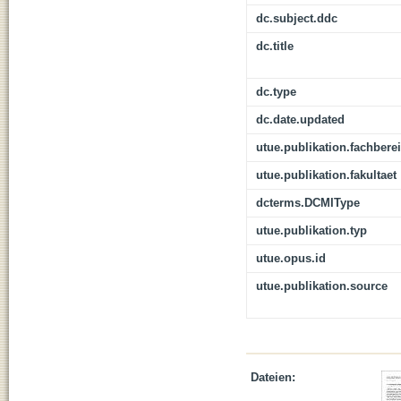
dc.subject.ddc
dc.title
dc.type
dc.date.updated
utue.publikation.fachbere
utue.publikation.fakultaet
dcterms.DCMIType
utue.publikation.typ
utue.opus.id
utue.publikation.source
Dateien: