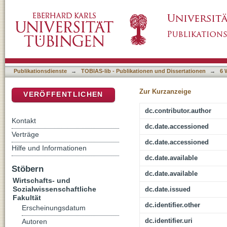
Genese und Therapie von „Zwangsverhalten" 
DSpace Repositorium (Manakin basiert)
Publikationsdienste
→
TOBIAS-lib - Publikationen und Dissertationen
→
6 
Zur Kurzanzeige
VERÖFFENTLICHEN
dc.contributor.author
Kontakt
dc.date.accessioned
Verträge
dc.date.accessioned
Hilfe und Informationen
dc.date.available
Stöbern
dc.date.available
Wirtschafts- und
Sozialwissenschaftliche
dc.date.issued
Fakultät
dc.identifier.other
Erscheinungsdatum
dc.identifier.uri
Autoren