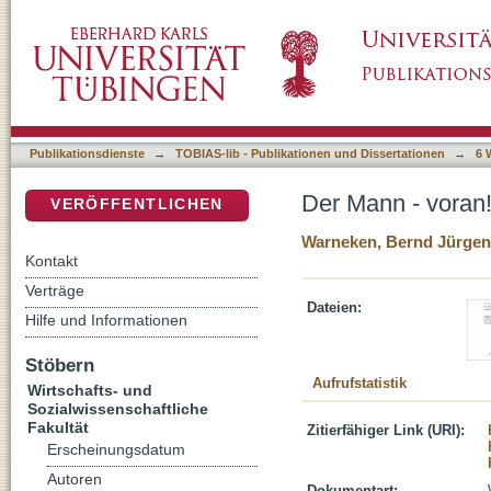
Der Mann - voran! Beobachtungen zur Gehku
DSpace Repositorium (Manakin basiert)
Publikationsdienste
→
TOBIAS-lib - Publikationen und Dissertationen
→
6 
Der Mann - voran
VERÖFFENTLICHEN
Warneken, Bernd Jürgen
Kontakt
Verträge
Dateien:
Hilfe und Informationen
Stöbern
Aufrufstatistik
Wirtschafts- und
Sozialwissenschaftliche
Fakultät
Zitierfähiger Link (URI):
Erscheinungsdatum
Autoren
Dokumentart: