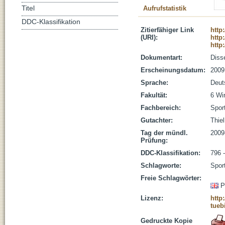
Titel
Aufrufstatistik
DDC-Klassifikation
Zitierfähiger Link
http
(URI):
http
http
Dokumentart:
Disse
Erscheinungsdatum:
2009
Sprache:
Deut
Fakultät:
6 Wi
Fachbereich:
Spor
Gutachter:
Thiel
Tag der mündl.
2009
Prüfung:
DDC-Klassifikation:
796 
Schlagworte:
Spor
Freie Schlagwörter:
P
Lizenz:
http
tueb
Gedruckte Kopie