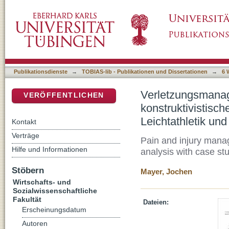
Verletzungsmanagement im Spitzensport. Eine
DSpace Repositorium (Manakin basiert)
Fallstudien aus den Sportarten Leichtathleti
Publikationsdienste
→
TOBIAS-lib - Publikationen und Dissertationen
→
6 
Verletzungsmanag
VERÖFFENTLICHEN
konstruktivistisc
Leichtathletik und
Kontakt
Verträge
Pain and injury manag
Hilfe und Informationen
analysis with case stu
Stöbern
Mayer, Jochen
Wirtschafts- und
Sozialwissenschaftliche
Fakultät
Dateien:
Erscheinungsdatum
Autoren