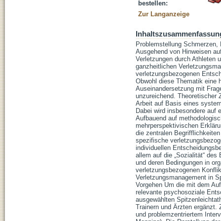
bestellen:
Zur Langanzeige
Inhaltszusammenfassun
Problemstellung Schmerzen, B
Ausgehend von Hinweisen auf
Verletzungen durch Athleten u
ganzheitlichen Verletzungsma
verletzungsbezogenen Entsch
Obwohl diese Thematik eine ho
Auseinandersetzung mit Frage
unzureichend. Theoretischer 
Arbeit auf Basis eines syste
Dabei wird insbesondere auf 
Aufbauend auf methodologische
mehrperspektivischen Erklär
die zentralen Begrifflichkei
spezifische verletzungsbezo
individuellen Entscheidungsb
allem auf die „Sozialität“ de
und deren Bedingungen in org
verletzungsbezogenen Konflik
Verletzungsmanagement in Spi
Vorgehen Um die mit dem Auf
relevante psychosoziale Ents
ausgewählten Spitzenleichtath
Trainern und Ärzten ergänzt.
und problemzentriertem Inter