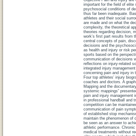
important for the field of elit
psychosocial conditions of dec
thus far been inadequate. Ba
athletes and their social surro
are made and on what the dec
complexity, the theoretical a
theories regarding decision, 
work’s first part results from
central concepts of pain, disco
decisions and the psychosocia
as health and injury or risk p
sports based on the perspectiv
communication of decisions wi
reflections on injury-related s
integrated injury management
concerning pain and injury in 
Four top athletes’ injury bio
coaches and doctors. A graph
Mapping and the documentary m
systemic mappings” presented,
pain and injury management in
in professional handball and t
competition can be maintained
communication of pain sympto
of established stop mechanis
maintain the phenomenon of c
be seen as an answer to achiev
athletic performance. Chronic
medical treatments without re