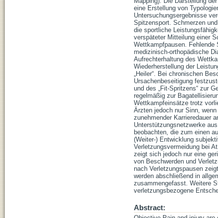
Mapping). Die Darstellung der
eine Erstellung von Typolog
Untersuchungsergebnisse ver
Spitzensport. Schmerzen und 
die sportliche Leistungsfähigk
verspäteter Mitteilung einer 
Wettkampfpausen. Fehlende S
medizinisch-orthopädische Di
Aufrechterhaltung des Wettkam
Wiederherstellung der Leistun
„Heiler“. Bei chronischen Be
Ursachenbeseitigung festzust
und des „Fit-Spritzens“ zur G
regelmäßig zur Bagatellisieru
Wettkampfeinsätze trotz vorl
Ärzten jedoch nur Sinn, wenn d
zunehmender Karrieredauer an
Unterstützungsnetzwerke aus. 
beobachten, die zum einen a
(Weiter-) Entwicklung subjek
Verletzungsvermeidung bei Ath
zeigt sich jedoch nur eine g
von Beschwerden und Verletzu
nach Verletzungspausen zeigt
werden abschließend in allge
zusammengefasst. Weitere Stu
verletzungsbezogene Entsche
Abstract:
Objective Pain and injury are