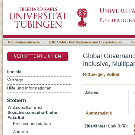
Global Governance: From ‘Exclusive’ Executive 
DSpace Repositorium (Manakin basiert)
Publikationsdienste
→
TOBIAS-lib - Publikationen und Dissertationen
→
6 
Global Governance
VERÖFFENTLICHEN
Inclusive, Multipar
Kontakt
Rittberger, Volker
Verträge
Hilfe und Informationen
Dateien:
Stöbern
Wirtschafts- und
Sozialwissenschaftliche
Aufrufstatistik
Fakultät
Erscheinungsdatum
Zitierfähiger Link (URI):
Autoren