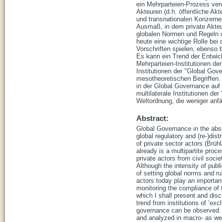
ein Mehrparteien-Prozess ver
Akteuren (d.h. öffentliche Ak
und transnationalen Konzernen
Ausmaß, in dem private Akteur
globalen Normen und Regeln u
heute eine wichtige Rolle be
Vorschriften spielen, ebenso 
Es kann ein Trend der Entwick
Mehrparteien-Institutionen de
Institutionen der "Global Gov
mesotheoretischen Begriffen. 
in der Global Governance auf 
multilaterale Institutionen de
Weltordnung, die weniger anfäl
Abstract:
Global Governance in the abse
global regulatory and (re-)dis
of private sector actors (Brüh
already is a multipartite proc
private actors from civil soc
Although the intensity of publ
of setting global norms and ru
actors today play an important
monitoring the compliance of 
which I shall present and dis
trend from institutions of ‘exc
governance can be observed. 2
and analyzed in macro- as well