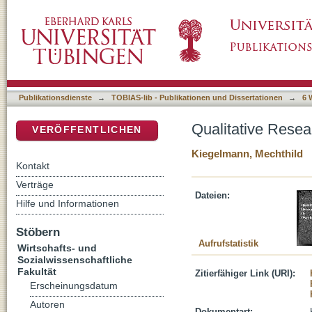
Qualitative Research in Psychology
DSpace Repositorium (Manakin basiert)
Publikationsdienste
→
TOBIAS-lib - Publikationen und Dissertationen
→
6 
Qualitative Resea
VERÖFFENTLICHEN
Kiegelmann, Mechthild
Kontakt
Verträge
Dateien:
Hilfe und Informationen
Stöbern
Aufrufstatistik
Wirtschafts- und
Sozialwissenschaftliche
Fakultät
Zitierfähiger Link (URI):
Erscheinungsdatum
Autoren
Dokumentart: