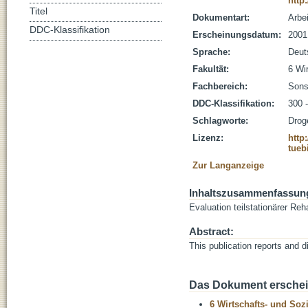
http
Titel
Dokumentart:
Arbe
DDC-Klassifikation
Erscheinungsdatum:
2001
Sprache:
Deut
Fakultät:
6 Wi
Fachbereich:
Sons
DDC-Klassifikation:
300 
Schlagworte:
Drog
Lizenz:
http
tueb
Zur Langanzeige
Inhaltszusammenfassun
Evaluation teilstationärer Reh
Abstract:
This publication reports and 
Das Dokument erschein
6 Wirtschafts- und Soz