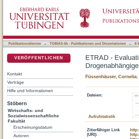
ETRAD - Evaluation teilstationärer Rehabili
DSpace Repositorium (Manakin basiert)
Publikationsdienste
→
TOBIAS-lib - Publikationen und Dissertationen
→
6 
ETRAD - Evaluation
VERÖFFENTLICHEN
Drogenabhängige
Kontakt
Füssenhäuser, Cornelia
;
Verträge
Hilfe und Informationen
Dateien:
Stöbern
Wirtschafts- und
Sozialwissenschaftliche
Aufrufstatistik
Fakultät
Erscheinungsdatum
Zitierfähiger Link
http
(URI):
http
Autoren