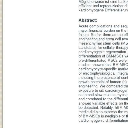
Möglicherweise ist eine funk
effizient und reproduzierbar d
kardiomyogene Differenzieru
Abstract:
Acute complications and seque
major financial burden on the 
failure. So far, there are no 
engineering and stem cell res
mesenchymal stem cells (MSCs
candidates for cellular therap
cardiomyogenic regeneration. I
differentiation of BM-MSCs wer
pre-differentiated MSCs were 
studies showed that BM-MSCs w
cardiomyocyte-specific marke
of electrophysiological integr
including the presence of con
growth potential of human (h)
engineering. We compared the 
exposure to six cardiomyogenic 
actin and slow muscle myosin
and correlated to the different
showed variable effects on t
be detected. Notably, hBM-MSC
media did also express the ma
of BM-MSCs is negligible or th
cardiomyogenic differentiati