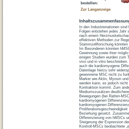
bestellen:
Zur Langanzeige
Inhaltszusammenfassun
In den Industrienationen sind
Folgen entstehen jedes Jahr
nach einem Herzmuskelschaden
effektiven Methoden zur Rege
Stammzellforschung könnten v
Im Besonderen könnten hMSCs
Gewinnung sowie ihrer möglic
einigen Studien wurden zum T
vivo und in vitro beschriebe
auch die kardiomyogene Differ
Datenlage hierzu sehr widers
gewonnene MSC nicht zu funkt
Marker wie Aktin, Myosin un
werden kann, es jedoch nicht z
Kontraktion kommt. Zum ander
Mediumszusätzen deutlichere 
Bewegungen (bei Ratten-MSC) 
kardiomyogenen Differenzierun
kardiomyogenen Differenzieru
Proliferationsgeschwindigkei
Beziehung gesetzt. Zusammen
Differenzierung von hMSCs un
Steigerung der Expression der
Kontroll-MSCs beobachtete „e