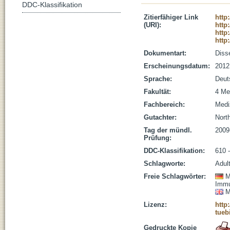
DDC-Klassifikation
Zitierfähiger Link
http
(URI):
http
http
http
Dokumentart:
Disse
Erscheinungsdatum:
2012
Sprache:
Deut
Fakultät:
4 Me
Fachbereich:
Medi
Gutachter:
North
Tag der mündl.
2009
Prüfung:
DDC-Klassifikation:
610 
Schlagworte:
Adul
Freie Schlagwörter:
M
Immu
M
Lizenz:
http
tueb
Gedruckte Kopie