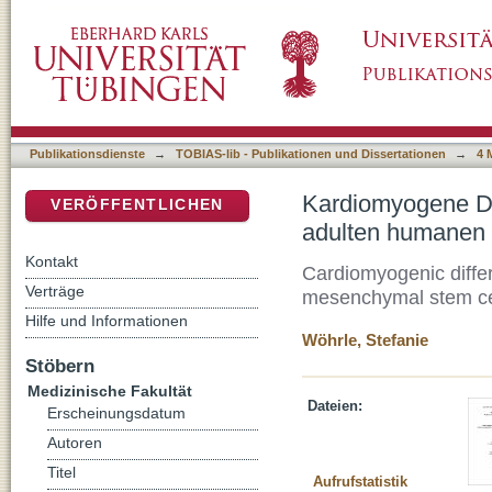
Kardiomyogene Differenzierungspotenz und
DSpace Repositorium (Manakin basiert)
mesenchymalen Stammzellen
Publikationsdienste
→
TOBIAS-lib - Publikationen und Dissertationen
→
4 
Kardiomyogene Di
VERÖFFENTLICHEN
adulten humanen
Kontakt
Cardiomyogenic differ
Verträge
mesenchymal stem ce
Hilfe und Informationen
Wöhrle, Stefanie
Stöbern
Medizinische Fakultät
Dateien:
Erscheinungsdatum
Autoren
Titel
Aufrufstatistik