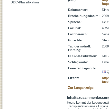
(URI):
http
DDC-Klassifikation
http
Dokumentart:
Disse
Erscheinungsdatum:
2009
Sprache:
Deut
Fakultät:
4 Me
Fachbereich:
Sons
Gutachter:
Steur
Tag der mündl.
2009
Prüfung:
DDC-Klassifikation:
610 
Schlagworte:
Lebe
Freie Schlagwörter:
Q
Lizenz:
http
tueb
Zur Langanzeige
Inhaltszusammenfassun
Heute kommt der Lebensqualit
Transplantation eines Organs