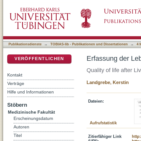
Erfassung der Lebensqualität nach Lebertran
DSpace Repositorium (Manakin basiert)
Publikationsdienste
→
TOBIAS-lib - Publikationen und Dissertationen
→
4 
Erfassung der Leb
VERÖFFENTLICHEN
Quality of life after L
Kontakt
Landgrebe, Kerstin
Verträge
Hilfe und Informationen
Dateien:
Stöbern
Medizinische Fakultät
Erscheinungsdatum
Aufrufstatistik
Autoren
Titel
Zitierfähiger Link
http