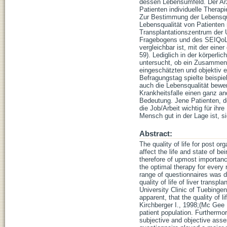
dessen Lebensumfeld. Der Arzt
Patienten individuelle Thera
Zur Bestimmung der Lebensqual
Lebensqualität von Patienten 
Transplantationszentrum der 
Fragebogens und des SEIQoL-F
vergleichbar ist, mit der ein
59). Lediglich in der körperl
untersucht, ob ein Zusammenh
eingeschätzten und objektiv 
Befragungstag spielte beispie
auch die Lebensqualität bewe
Krankheitsfalle einen ganz an
Bedeutung. Jene Patienten, de
die Job/Arbeit wichtig für ih
Mensch gut in der Lage ist, 
Abstract:
The quality of life for post o
affect the life and state of be
therefore of upmost importance
the optimal therapy for every 
range of questionnaires was de
quality of life of liver transp
University Clinic of Tuebinge
apparent, that the quality of l
Kirchberger I., 1998;(Mc Gee H
patient population. Furthermor
subjective and objective asse