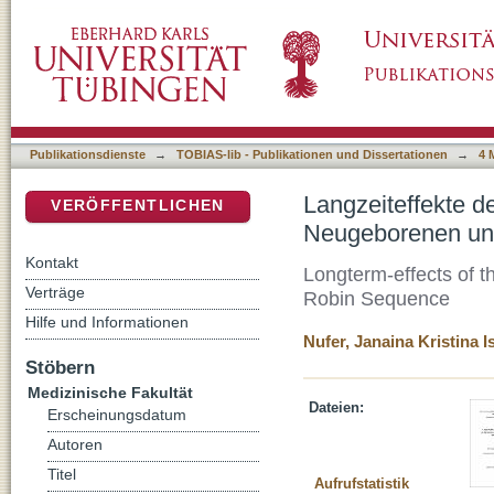
Langzeiteffekte des Tübinger Therapiekonz
DSpace Repositorium (Manakin basiert)
Säuglingen mit Pierre Robin Sequenz
Publikationsdienste
→
TOBIAS-lib - Publikationen und Dissertationen
→
4 
Langzeiteffekte 
VERÖFFENTLICHEN
Neugeborenen und
Kontakt
Longterm-effects of t
Verträge
Robin Sequence
Hilfe und Informationen
Nufer, Janaina Kristina I
Stöbern
Medizinische Fakultät
Dateien:
Erscheinungsdatum
Autoren
Titel
Aufrufstatistik