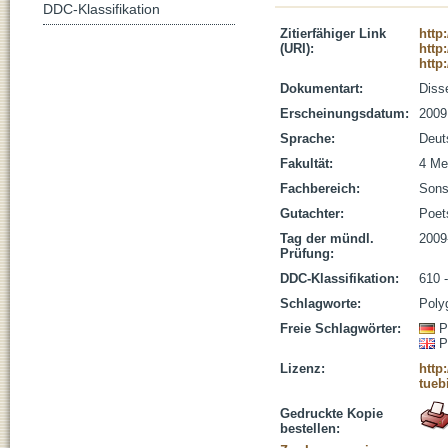
DDC-Klassifikation
Zitierfähiger Link
http
(URI):
http
http
Dokumentart:
Disse
Erscheinungsdatum:
2009
Sprache:
Deut
Fakultät:
4 Me
Fachbereich:
Sons
Gutachter:
Poets
Tag der mündl.
2009
Prüfung:
DDC-Klassifikation:
610 
Schlagworte:
Poly
Freie Schlagwörter:
P
P
Lizenz:
http
tueb
Gedruckte Kopie
bestellen: