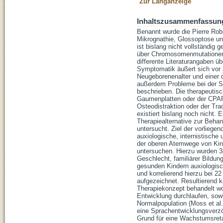
Zur Langanzeige
Inhaltszusammenfassun
Benannt wurde die Pierre Rob
Mikrognathie, Glossoptose und
ist bislang nicht vollständig 
über Chromosomenmutationen u
differente Literaturangaben ü
Symptomatik äußert sich vor 
Neugeborenenalter und einer d
außerdem Probleme bei der Spr
beschrieben. Die therapeuti
Gaumenplatten oder der CPAP-
Osteodistraktion oder der Tra
existiert bislang noch nicht.
Therapiealternative zur Beh
untersucht. Ziel der vorliege
auxiologische, internistische
der oberen Atemwege von Kind
untersuchen. Hierzu wurden 34 
Geschlecht, familiärer Bildun
gesunden Kindern auxiologisc
und korrelierend hierzu bei 2
aufgezeichnet. Resultierend
Therapiekonzept behandelt wor
Entwicklung durchlaufen, sow
Normalpopulation (Moss et al.
eine Sprachentwicklungsverzö
Grund für eine Wachstumsreta