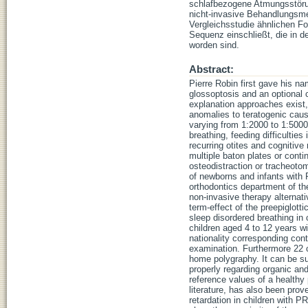
schlafbezogene Atmungsstörung
nicht-invasive Behandlungsme
Vergleichsstudie ähnlichen Fo
Sequenz einschließt, die in d
worden sind.
Abstract:
Pierre Robin first gave his n
glossoptosis and an optional c
explanation approaches exist,
anomalies to teratogenic cause
varying from 1:2000 to 1:500
breathing, feeding difficultie
recurring otites and cognitive
multiple baton plates or cont
osteodistraction or tracheotom
of newborns and infants with 
orthodontics department of th
non-invasive therapy alternat
term-effect of the preepiglott
sleep disordered breathing in
children aged 4 to 12 years w
nationality corresponding cont
examination. Furthermore 22 c
home polygraphy. It can be su
properly regarding organic an
reference values of a healthy 
literature, has also been prov
retardation in children with 