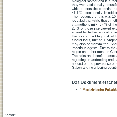
biological mother and it is the
they were additionally breastf
which effects the potential t
41.1 % occasionally. In addit
The frequency of this was 10
revealed that while these mot
via mother's milk, 67 % of th
23 % of those interviewed exp
a need for further education i
the concomitant high risk of t
tuberculosis, human T lympho
may also be transmitted. Share
infectious agents. Due to the 
region and other areas in Cent
The risks and benefits assoc
regarding breastfeeding and n
needed on the prevalence of s
Gabon and neighboring countr
Das Dokument erschein
4 Medizinische Fakultä
Kontakt