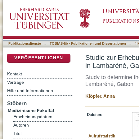
Studie zur Erhebung der Prävalenz des Frem
DSpace Repositorium (Manakin basiert)
Publikationsdienste
→
TOBIAS-lib - Publikationen und Dissertationen
→
4 
Studie zur Erhebu
VERÖFFENTLICHEN
in Lambaréné, G
Kontakt
Study to determine t
Verträge
Lambaréné, Gabon
Hilfe und Informationen
Klöpfer, Anna
Stöbern
Medizinische Fakultät
Dateien:
Erscheinungsdatum
Autoren
Titel
Aufrufstatistik