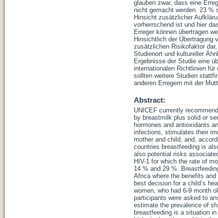
glauben zwar, dass eine Erreg
nicht gemacht werden. 23 % si
Hinsicht zusätzlicher Aufklär
vorherrschend ist und hier d
Erreger können übertragen we
Hinsichtlich der Übertragung v
zusätzlichen Risikofaktor dar,
Studienort und kultureller Äh
Ergebnisse der Studie eine üb
internationalen Richtlinien 
sollten weitere Studien statt
anderen Erregern mit der Mut
Abstract:
UNICEF currently recommends br
by breastmilk plus solid or se
hormones and antioxidants an i
infections, stimulates their 
mother and child, and, accord
countries breastfeeding is al
also potential risks associate
HIV-1 for which the rate of m
14 % and 29 %. Breastfeeding
Africa where the benefits and
best decision for a child’s h
women, who had 6-9 month old 
participants were asked to ans
estimate the prevalence of s
breastfeeding is a situation i