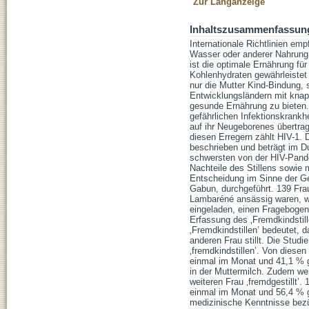
Zur Langanzeige
Inhaltszusammenfassun
Internationale Richtlinien em
Wasser oder anderer Nahrung 
ist die optimale Ernährung f
Kohlenhydraten gewährleistet
nur die Mutter Kind-Bindung,
Entwicklungsländern mit knap
gesunde Ernährung zu bieten.
gefährlichen Infektionskrankh
auf ihr Neugeborenes übertrag
diesen Erregern zählt HIV-1. 
beschrieben und beträgt im D
schwersten von der HIV-Pandem
Nachteile des Stillens sowie 
Entscheidung im Sinne der Ge
Gabun, durchgeführt. 139 Frau
Lambaréné ansässig waren, wu
eingeladen, einen Fragebogen 
Erfassung des ‚Fremdkindstill
‚Fremdkindstillen’ bedeutet, 
anderen Frau stillt. Die Studi
‚fremdkindstillen’. Von diese
einmal im Monat und 41,1 % ge
in der Muttermilch. Zudem we
weiteren Frau ‚fremdgestillt’.
einmal im Monat und 56,4 % g
medizinische Kenntnisse bezü