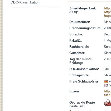
DDC-Klassifikation
Zitierfähiger Link
http
(URI):
http
http
Dokumentart:
Disse
Erscheinungsdatum:
2008
Sprache:
Deut
Fakultät:
4 Me
Fachbereich:
Sons
Gutachter:
Klöp
Tag der mündl.
2007
Prüfung:
DDC-Klassifikation:
610 
Schlagworte:
Still
Freie Schlagwörter:
F
S
Lizenz:
http
tueb
Gedruckte Kopie
bestellen: