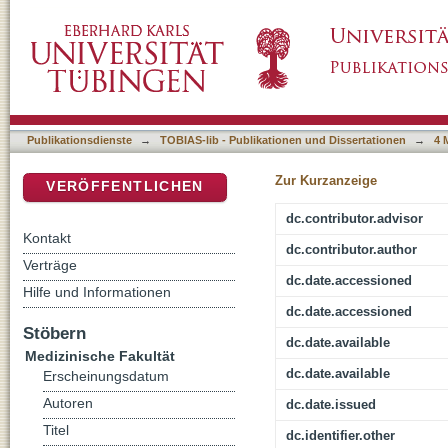
CT-Angiographie: Unterschiede in der Bildge
DSpace Repositorium (Manakin basiert)
Dünnschichtrekonstruktionen und Kontrastmit
Multidetektor-CT
Publikationsdienste
→
TOBIAS-lib - Publikationen und Dissertationen
→
4 
Zur Kurzanzeige
VERÖFFENTLICHEN
dc.contributor.advisor
Kontakt
dc.contributor.author
Verträge
dc.date.accessioned
Hilfe und Informationen
dc.date.accessioned
Stöbern
dc.date.available
Medizinische Fakultät
dc.date.available
Erscheinungsdatum
Autoren
dc.date.issued
Titel
dc.identifier.other