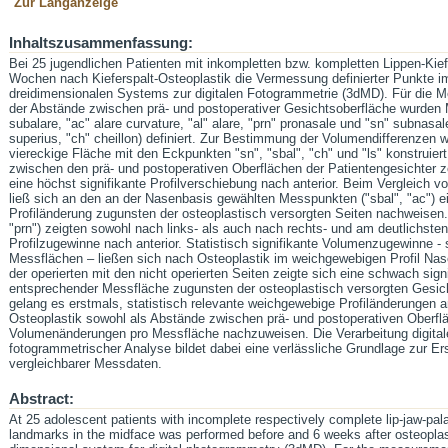
Zur Langanzeige
Inhaltszusammenfassung:
Bei 25 jugendlichen Patienten mit inkompletten bzw. kompletten Lippen-Kie
Wochen nach Kieferspalt-Osteoplastik die Vermessung definierter Punkte im 
dreidimensionalen Systems zur digitalen Fotogrammetrie (3dMD). Für die M
der Abstände zwischen prä- und postoperativer Gesichtsoberfläche wurden
subalare, "ac" alare curvature, "al" alare, "prn" pronasale und "sn" subnasale
superius, "ch" cheillon) definiert. Zur Bestimmung der Volumendifferenzen 
viereckige Fläche mit den Eckpunkten "sn", "sbal", "ch" und "ls" konstruiert
zwischen den prä- und postoperativen Oberflächen der Patientengesichter z
eine höchst signifikante Profilverschiebung nach anterior. Beim Vergleich vo
ließ sich an den an der Nasenbasis gewählten Messpunkten ("sbal", "ac") ei
Profiländerung zugunsten der osteoplastisch versorgten Seiten nachweisen.
"prn") zeigten sowohl nach links- als auch nach rechts- und am deutlichsten
Profilzugewinne nach anterior. Statistisch signifikante Volumenzugewinne - 
Messflächen – ließen sich nach Osteoplastik im weichgewebigen Profil Na
der operierten mit den nicht operierten Seiten zeigte sich eine schwach si
entsprechender Messfläche zugunsten der osteoplastisch versorgten Gesicht
gelang es erstmals, statistisch relevante weichgewebige Profiländerungen 
Osteoplastik sowohl als Abstände zwischen prä- und postoperativen Oberflä
Volumenänderungen pro Messfläche nachzuweisen. Die Verarbeitung digital
fotogrammetrischer Analyse bildet dabei eine verlässliche Grundlage zur Ers
vergleichbarer Messdaten.
Abstract:
At 25 adolescent patients with incomplete respectively complete lip-jaw-pala
landmarks in the midface was performed before and 6 weeks after osteoplast