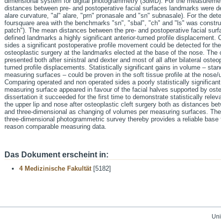
dimensional system for digital photogrammetry (3dMD). For the measuremen
distances between pre- and postoperative facial surfaces landmarks were def
alare curvature, "al" alare, "prn" pronasale and "sn" subnasale). For the de
foursquare area with the benchmarks "sn", "sbal", "ch" and "ls" was constru
patch"). The mean distances between the pre- and postoperative facial surfa
defined landmarks a highly significant anterior-turned profile displacement
sides a significant postoperative profile movement could be detected for the
osteoplastic surgery at the landmarks elected at the base of the nose. The c
presented both after sinistral and dexter and most of all after bilateral osteo
turned profile displacements. Statistically significant gains in volume – st
measuring surfaces – could be proven in the soft tissue profile at the nose/u
Comparing operated and non operated sides a poorly statistically significa
measuring surface appeared in favour of the facial halves supported by oste
dissertation it succeeded for the first time to demonstrate statistically rele
the upper lip and nose after osteoplastic cleft surgery both as distances b
and three-dimensional as changing of volumes per measuring surfaces. The 
three-dimensional photogrammetric survey thereby provides a reliable base f
reason comparable measuring data.
Das Dokument erscheint in:
4 Medizinische Fakultät
[5182]
Uni