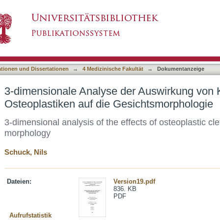
r Auswirkung von Kieferspalt-Osteoplastiken a
asiert)
ationen und Dissertationen
→
4 Medizinische Fakultät
→
Dokumentanzeige
3-dimensionale Analyse der Auswirkung von K
Osteoplastiken auf die Gesichtsmorphologie
3-dimensional analysis of the effects of osteoplastic cle
morphology
Schuck, Nils
Dateien:
Version19.pdf
836. KB
PDF
Aufrufstatistik