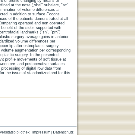
t of profile changing by means of
ined at the nose („sbal" subalare, "ac"
termination of volume differences a
cted in addition to surface ("coons
ces of the patients demonstrated at all
. Comparing operated and non operated
 benefit of the sides supported with
entrofacial landmarks ("sn", "prn")
plastic surgery average gains in anterior-
andardized volume differences per
pper lip after osteoplastic surgery.
nt volume augmentation per corresponding
oplastic surgery. In the presented
vant profile movements of soft tissue at
etween pre- and postoperative surfaces
processing of digital row data from
or the issue of standardized and for this
versitätsbibliothek
|
Impressum
|
Datenschutz