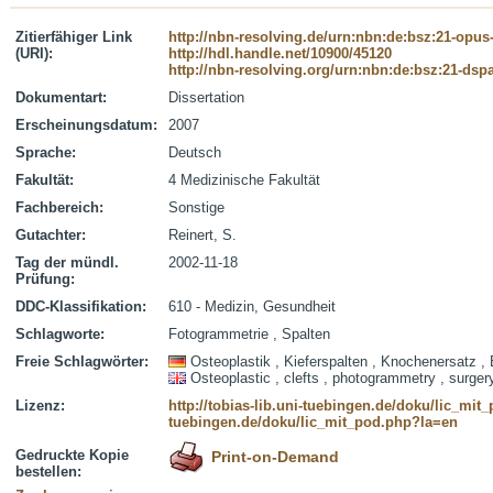
Zitierfähiger Link
http://nbn-resolving.de/urn:nbn:de:bsz:21-opus
(URI):
http://hdl.handle.net/10900/45120
http://nbn-resolving.org/urn:nbn:de:bsz:21-dsp
Dokumentart:
Dissertation
Erscheinungsdatum:
2007
Sprache:
Deutsch
Fakultät:
4 Medizinische Fakultät
Fachbereich:
Sonstige
Gutachter:
Reinert, S.
Tag der mündl.
2002-11-18
Prüfung:
DDC-Klassifikation:
610 - Medizin, Gesundheit
Schlagworte:
Fotogrammetrie , Spalten
Freie Schlagwörter:
Osteoplastik , Kieferspalten , Knochenersatz
Osteoplastic , clefts , photogrammetry , surger
Lizenz:
http://tobias-lib.uni-tuebingen.de/doku/lic_mi
tuebingen.de/doku/lic_mit_pod.php?la=en
Gedruckte Kopie
Print-on-Demand
bestellen: