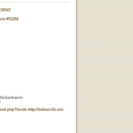
-30547
ace-451202
 , Beckenkamm
y
t_pod.php?la=de
http://tobias-lib.uni-