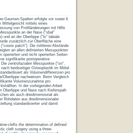
fer-Gaumen-Spalten erfolgte vor sowie 6
Mittelgesicht mittels eines
essung von Profiländerungen mit Hilfe
 Messpunkte an der Nase ("sbal"
) und an der Oberlippe ("ls" labiale
wurde zusätzlich zur Oberfläche eine
 ("coons patch"). Die mittleren Abstände
eigten an allen definierten Messpunkten
n operierten und nicht operierten Seiten
ne signifikante postoperative
 Die zentrofazialen Messpunkte ("sn",
 nach beidseitiger Osteoplastik im Mittel
standardisiert als Volumendifferenzen pro
se/Oberlippe nachweisen. Beim Vergleich
gnifikante Volumenzunahme pro
shälften. In der vorliegenden Arbeit
an Oberlippe und Nase nach Kieferspalt-
chen als auch dreidimensional als
er Rohdaten aus dreidimensionaler
tellung standardisierter und damit
tine-clefts the determination of defined
ic cleft surgery using a three-