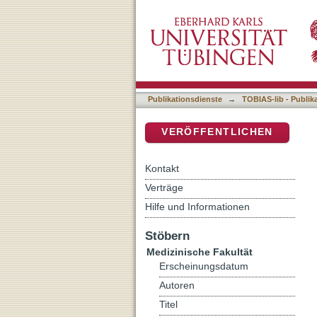
3-dimensionale Analyse de
DSpace Repositorium (Manakin b
Gesichtsmorphologie
Publikationsdienste
→
TOBIAS-lib - Publik
VERÖFFENTLICHEN
Kontakt
Verträge
Hilfe und Informationen
Stöbern
Medizinische Fakultät
Erscheinungsdatum
Autoren
Titel