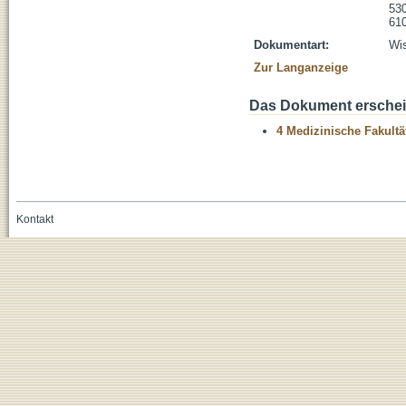
530
610
Dokumentart:
Wis
Zur Langanzeige
Das Dokument erschein
4 Medizinische Fakultä
Kontakt