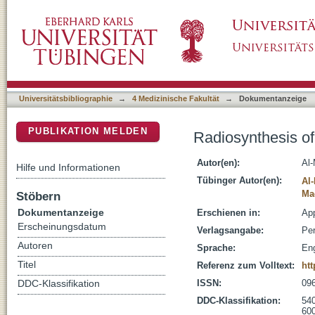
Radiosynthesis of carbon-11 labeled 6-met
DSpace Repositorium (Manakin basiert)
Universitätsbibliographie
→
4 Medizinische Fakultät
→
Dokumentanzeige
PUBLIKATION MELDEN
Radiosynthesis o
Autor(en):
Al
Hilfe und Informationen
Tübinger Autor(en):
Al
Ma
Stöbern
Dokumentanzeige
Erschienen in:
App
Erscheinungsdatum
Verlagsangabe:
Per
Autoren
Sprache:
Eng
Titel
Referenz zum Volltext:
htt
ISSN:
09
DDC-Klassifikation
DDC-Klassifikation:
54
600