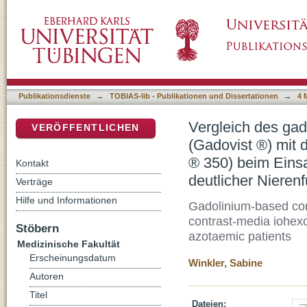
Vergleich des gadoliniumhaltigen Kontrastmit
DSpace Repositorium (Manakin basiert)
Kontrastmittel Iohexol (Omnipaque ® 350) bei
mit deutlicher Nierenfunktionseinschränkung
Publikationsdienste
→
TOBIAS-lib - Publikationen und Dissertationen
→
4 
Vergleich des gad
VERÖFFENTLICHEN
(Gadovist ®) mit 
® 350) beim Einsat
Kontakt
deutlicher Nieren
Verträge
Hilfe und Informationen
Gadolinium-based con
contrast-media iohexo
Stöbern
azotaemic patients
Medizinische Fakultät
Erscheinungsdatum
Winkler, Sabine
Autoren
Titel
Dateien: