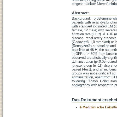
eingeschränkter Nierenfunktio
Abstract:
Background: To determine whe
patients with renal dysfuncti
with standard iodinated CM (i
female, 12 male) with severel
filtration rate (GFR) 31 ± 16
disease, renal artery stenosi
(Gadovist® 1,0 mmol/ml) or 
(Renalyzer®) at baseline and
baselinie at 48 H, the second
in GFR of > 50% from baseline
observed a statistically sign
administration (p<0,05, paire
iohexol group (n=11) also sho
paired t-test), and an incide
groups was not significant (p
administration, apart from GF
following 10 days. Conclusion
angiography with respect to p
Das Dokument erschein
4 Medizinische Fakultä