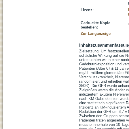
Lizenz:
Gedruckte Kopie
bestellen:
Zur Langanzeige
Inhaltszusammenfassun
Zielsetzung: Um festzustellen
schädliche Wirkung auf die Ni
untersuchten wir in einer rand
Gadobutrolexposition und ver
Patienten (Alter 67 ± 11 Jahre
mg/dl, mittlere glomeruläre Fi
Verschlusskrankheit, Nierena
randomisiert und erhielten w
350®). Die GFR wurde anhand
Zielgrößen waren die Änderu
induziertem akutem Nierenver
nach KM-Gabe definiert wurde
eine statistisch signifikante
Inzidenz an KM-induziertem AN
Reduktion der GFR um 8,7 ± 8
Zwischen den Gruppen bestand
Patienten traten abgesehen v
musste innerhalb von 10 Tage
dass die Angiographie mit ga