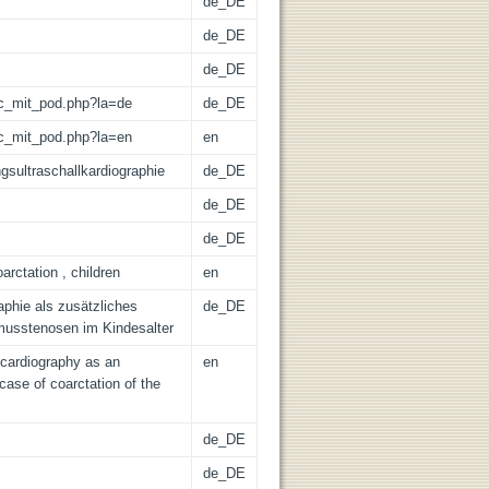
de_DE
de_DE
de_DE
/lic_mit_pod.php?la=de
de_DE
/lic_mit_pod.php?la=en
en
gsultraschallkardiographie
de_DE
de_DE
de_DE
arctation , children
en
phie als zusätzliches
de_DE
musstenosen im Kindesalter
ocardiography as an
en
case of coarctation of the
de_DE
de_DE