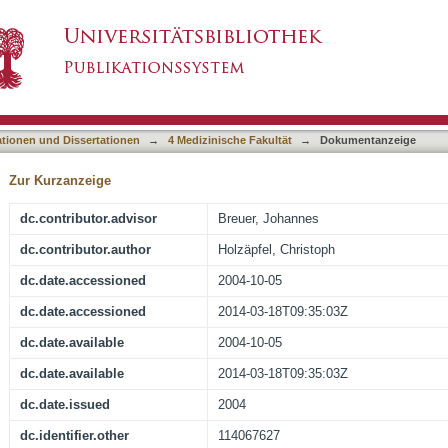
echokardiographie als zusätzliches Untersuch
asiert)
 Kindesalter
ationen und Dissertationen
→
4 Medizinische Fakultät
→
Dokumentanzeige
Zur Kurzanzeige
dc.contributor.advisor
Breuer, Johannes
dc.contributor.author
Holzäpfel, Christoph
dc.date.accessioned
2004-10-05
dc.date.accessioned
2014-03-18T09:35:03Z
dc.date.available
2004-10-05
dc.date.available
2014-03-18T09:35:03Z
dc.date.issued
2004
dc.identifier.other
114067627