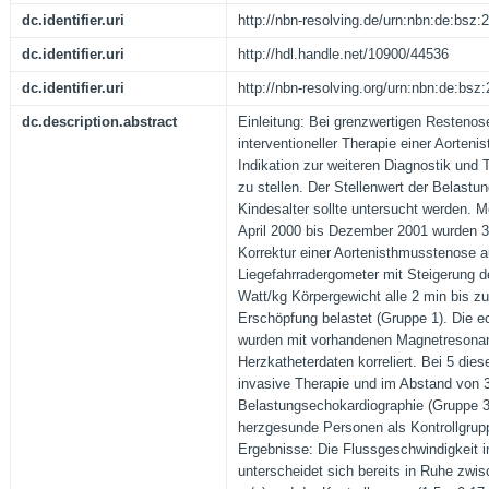
dc.identifier.uri
http://nbn-resolving.de/urn:nbn:de:bsz
dc.identifier.uri
http://hdl.handle.net/10900/44536
dc.identifier.uri
http://nbn-resolving.org/urn:nbn:de:bs
dc.description.abstract
Einleitung: Bei grenzwertigen Restenos
interventioneller Therapie einer Aorteni
Indikation zur weiteren Diagnostik und 
zu stellen. Der Stellenwert der Belast
Kindesalter sollte untersucht werden. 
April 2000 bis Dezember 2001 wurden 3
Korrektur einer Aortenisthmusstenose 
Liegefahrradergometer mit Steigerung 
Watt/kg Körpergewicht alle 2 min bis zu
Erschöpfung belastet (Gruppe 1). Die 
wurden mit vorhandenen Magnetresona
Herzkatheterdaten korreliert. Bei 5 dies
invasive Therapie und im Abstand von 
Belastungsechokardiographie (Gruppe 3
herzgesunde Personen als Kontrollgrupp
Ergebnisse: Die Flussgeschwindigkeit 
unterscheidet sich bereits in Ruhe zwi