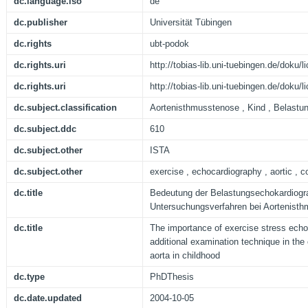
dc.language.iso
de
dc.publisher
Universität Tübingen
dc.rights
ubt-podok
dc.rights.uri
http://tobias-lib.uni-tuebingen.de/doku
dc.rights.uri
http://tobias-lib.uni-tuebingen.de/doku
dc.subject.classification
Aortenisthmusstenose , Kind , Belastun
dc.subject.ddc
610
dc.subject.other
ISTA
dc.subject.other
exercise , echocardiography , aortic , co
dc.title
Bedeutung der Belastungsechokardiogra
Untersuchungsverfahren bei Aortenisth
dc.title
The importance of exercise stress ech
additional examination technique in the 
aorta in childhood
dc.type
PhDThesis
dc.date.updated
2004-10-05