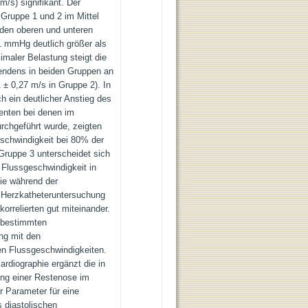
m/s) signifikant. Der
r Gruppe 1 und 2 im Mittel
 den oberen und unteren
21 mmHg deutlich größer als
imaler Belastung steigt die
cendens in beiden Gruppen an
 ± 0,27 m/s in Gruppe 2). In
ch ein deutlicher Anstieg des
ienten bei denen im
urchgeführt wurde, zeigten
eschwindigkeit bei 80% der
Gruppe 3 unterscheidet sich
 Flussgeschwindigkeit in
Die während der
 Herzkatheteruntersuchung
orrelierten gut miteinander.
 bestimmten
ing mit den
n Flussgeschwindigkeiten.
rdiographie ergänzt die in
ung einer Restenose im
r Parameter für eine
 diastolischen