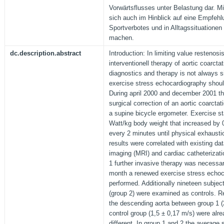
Vorwärtsflusses unter Belastung dar. M
sich auch im Hinblick auf eine Empfehl
Sportverbotes und in Alltagssituationen
machen.
dc.description.abstract
Introduction: In limiting value restenosis
interventionell therapy of aortic coarctat
diagnostics and therapy is not always 
exercise stress echocardiography shou
During april 2000 and december 2001 thi
surgical correction of an aortic coarcta
a supine bicycle ergometer. Exercise st
Watt/kg body weight that increased by 
every 2 minutes until physical exhausti
results were correlated with existing d
imaging (MRI) and cardiac catheterizatio
1 further invasive therapy was necessary
month a renewed exercise stress echoc
performed. Additionally nineteen subjec
(group 2) were examined as controls. Re
the descending aorta between group 1 (
control group (1,5 ± 0,17 m/s) were alrea
different. In group 1 and 2 the average 