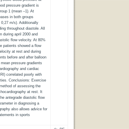
lood pressure gradient is
group 1 (mean –1). At
eases in both groups
 0,27 m/s). Additionally
ng throughout diastole. All
n during april 2000 and
tolic flow velocity. At 80%
se patients showed a flow
locity at rest and during
ients before and after balloon
of mean pressure gradients
ardiography and cardiac
RI) correlated poorly with
ties. Conclusions: Exercise
 method of assessing the
chocardiography at rest. It
the antegrade diastolic flow
arameter in diagnosing a
raphy also allows advice for
tatements in sports