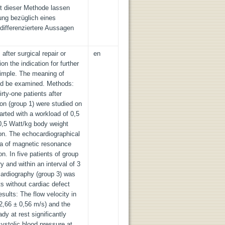
it dieser Methode lassen
ung bezüglich eines
 differenziertere Aussagen
 after surgical repair or
en
ion the indication for further
simple. The meaning of
ld be examined. Methods:
rty-one patients after
tion (group 1) were studied on
arted with a workload of 0,5
0,5 Watt/kg body weight
on. The echocardiographical
ata of magnetic resonance
n. In five patients of group
 and within an interval of 3
ardiography (group 3) was
ts without cardiac defect
sults: The flow velocity in
2,66 ± 0,56 m/s) and the
dy at rest significantly
systolic blood pressure at