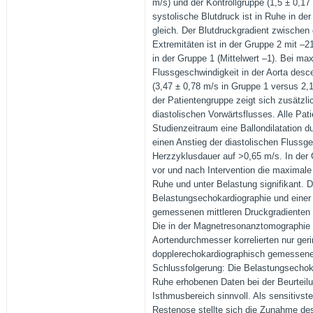
m/s) und der Kontrollgruppe (1,5 ± 0,17 
systolische Blutdruck ist in Ruhe in de
gleich. Der Blutdruckgradient zwischen
Extremitäten ist in der Gruppe 2 mit –
in der Gruppe 1 (Mittelwert –1). Bei max
Flussgeschwindigkeit in der Aorta des
(3,47 ± 0,78 m/s in Gruppe 1 versus 2,1
der Patientengruppe zeigt sich zusätzli
diastolischen Vorwärtsflusses. Alle Pat
Studienzeitraum eine Ballondilatation d
einen Anstieg der diastolischen Flussg
Herzzyklusdauer auf >0,65 m/s. In der 
vor und nach Intervention die maximale
Ruhe und unter Belastung signifikant. 
Belastungsechokardiographie und einer
gemessenen mittleren Druckgradienten k
Die in der Magnetresonanztomographie
Aortendurchmesser korrelierten nur ger
dopplerechokardiographisch gemessene
Schlussfolgerung: Die Belastungsechoka
Ruhe erhobenen Daten bei der Beurteil
Isthmusbereich sinnvoll. Als sensitivste
Restenose stellte sich die Zunahme des