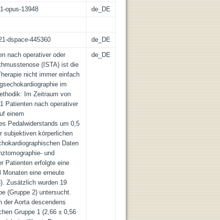
:21-opus-13948
de_DE
z:21-dspace-445360
de_DE
en nach operativer oder
de_DE
sthmusstenose (ISTA) ist die
Therapie nicht immer einfach
ungsechokardiographie im
Methodik: Im Zeitraum von
1 Patienten nach operativer
auf einem
des Pedalwiderstands um 0,5
r subjektiven körperlichen
echokardiographischen Daten
nztomographie- und
er Patienten erfolgte eine
3 Monaten eine erneute
). Zusätzlich wurden 19
e (Gruppe 2) untersucht.
in der Aorta descendens
schen Gruppe 1 (2,66 ± 0,56