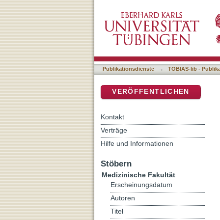
Bedeutung der Belastungs
DSpace Repositorium (Manakin b
Aortenisthmusstenosen im
Publikationsdienste
→
TOBIAS-lib - Publik
VERÖFFENTLICHEN
Kontakt
Verträge
Hilfe und Informationen
Stöbern
Medizinische Fakultät
Erscheinungsdatum
Autoren
Titel