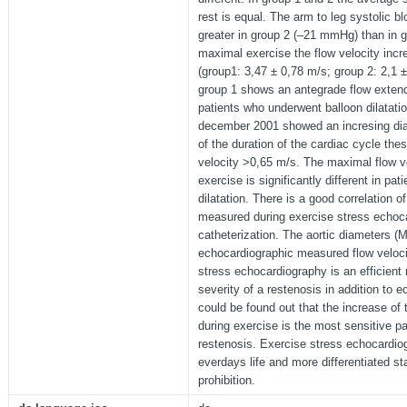
rest is equal. The arm to leg systolic b
greater in group 2 (–21 mmHg) than in 
maximal exercise the flow velocity incr
(group1: 3,47 ± 0,78 m/s; group 2: 2,1 ±
group 1 shows an antegrade flow extendi
patients who underwent balloon dilatatio
december 2001 showed an incresing dias
of the duration of the cardiac cycle the
velocity >0,65 m/s. The maximal flow ve
exercise is significantly different in pat
dilatation. There is a good correlation 
measured during exercise stress echoc
catheterization. The aortic diameters (M
echocardiographic measured flow veloci
stress echocardiography is an efficient
severity of a restenosis in addition to e
could be found out that the increase of 
during exercise is the most sensitive p
restenosis. Exercise stress echocardiog
everdays life and more differentiated s
prohibition.