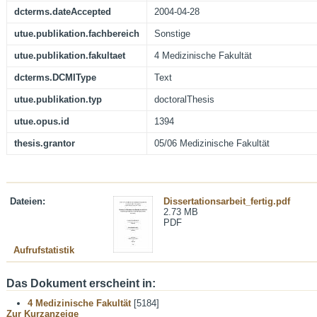
dcterms.dateAccepted
2004-04-28
utue.publikation.fachbereich
Sonstige
utue.publikation.fakultaet
4 Medizinische Fakultät
dcterms.DCMIType
Text
utue.publikation.typ
doctoralThesis
utue.opus.id
1394
thesis.grantor
05/06 Medizinische Fakultät
Dateien:
Dissertationsarbeit_fertig.pdf
2.73 MB
PDF
Aufrufstatistik
Das Dokument erscheint in:
4 Medizinische Fakultät
[5184]
Zur Kurzanzeige