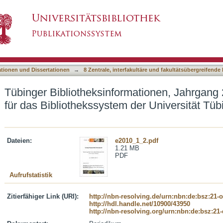
mationen, Jahrgang 2010 : Mitteilungsblatt für 
asiert)
ationen und Dissertationen
→
8 Zentrale, interfakultäre und fakultätsübergreifende
Tübinger Bibliotheksinformationen, Jahrgang 2
für das Bibliothekssystem der Universität Tü
Dateien:
e2010_1_2.pdf
1.21 MB
PDF
Aufrufstatistik
Zitierfähiger Link (URI):
http://nbn-resolving.de/urn:nbn:de:bsz:21-
http://hdl.handle.net/10900/43950
http://nbn-resolving.org/urn:nbn:de:bsz:21