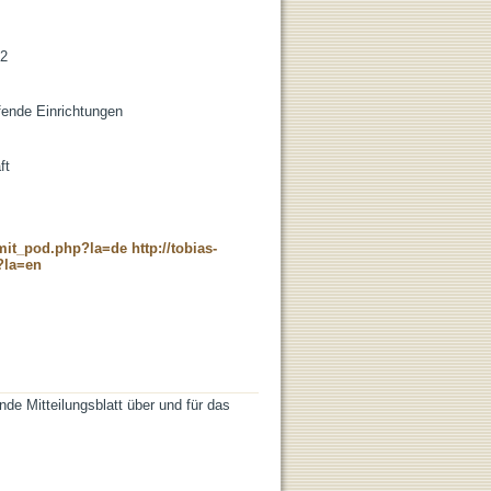
/2
ifende Einrichtungen
ft
c_mit_pod.php?la=de
http://tobias-
?la=en
de Mitteilungsblatt über und für das