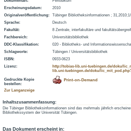
Dokumentart:
Periodikum
Erscheinungsdatum:
2010
Originalveröffentlichung:
Tübinger Bibliotheksinformationen ; 31,2010;1
Sprache:
Deutsch
Fakultät:
8 Zentrale, interfakultäre und fakultätsübergre
Fachbereich:
Universitätsbibliothek
DDC-Klassifikation:
020 - Bibliotheks- und Informationswissenscha
Schlagworte:
Tübingen / Universitätsbibliothek
ISBN:
0933-0623
Lizenz:
http://tobias-lib.uni-tuebingen.de/doku/li
lib.uni-tuebingen.de/doku/lic_mit_pod.php
Gedruckte Kopie
Print-on-Demand
bestellen:
Zur Langanzeige
Inhaltszusammenfassung:
Die Tübinger Bibliotheksinformationen sind das mehrmals jährlich erscheinen
Bibliothekssystem der Universität Tübingen.
Das Dokument erscheint in: