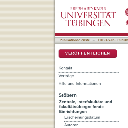
Tübinger Bibliotheksinfor
DSpace Repositorium (Manakin b
Universität Tübingen
Publikationsdienste
→
TOBIAS-lib - Publik
VERÖFFENTLICHEN
Kontakt
Verträge
Hilfe und Informationen
Stöbern
Zentrale, interfakultäre und
fakultätsübergreifende
Einrichtungen
Erscheinungsdatum
Autoren