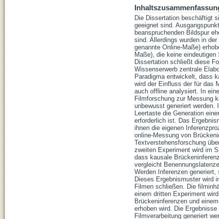
Inhaltszusammenfassun
Die Dissertation beschäftigt s
geeignet sind. Ausgangspunkt 
beanspruchenden Bildspur eher
sind. Allerdings wurden in d
genannte Online-Maße) erhob
Maße), die keine eindeutigen
Dissertation schließt diese F
Wissenserwerb zentrale Elabor
Paradigma entwickelt, dass k
wird der Einfluss der für das
auch offline analysiert. In e
Filmforschung zur Messung k
unbewusst generiert werden.
Leertaste die Generation eine
erforderlich ist. Das Ergebnis
ihnen die eigenen Inferenzpro
online-Messung von Brückeninf
Textverstehensforschung übe
zweiten Experiment wird im 
dass kausale Brückeninferen
vergleicht Benennungslatenzen
Werden Inferenzen generiert, 
Dieses Ergebnismuster wird i
Filmen schließen. Die filminh
einem dritten Experiment wir
Brückeninferenzen und einem v
erhoben wird. Die Ergebnisse
Filmverarbeitung generiert we