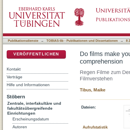
Do films make you think? - Inference proces
DSpace Repositorium (Manakin basiert)
Publikationsdienste
→
TOBIAS-lib - Publikationen und Dissertationen
→
8 
Do films make you
VERÖFFENTLICHEN
comprehension
Kontakt
Regen Filme zum Den
Verträge
Filmverstehen
Hilfe und Informationen
Tibus, Maike
Stöbern
Zentrale, interfakultäre und
Dateien:
fakultätsübergreifende
Einrichtungen
Erscheinungsdatum
Autoren
Aufrufstatistik