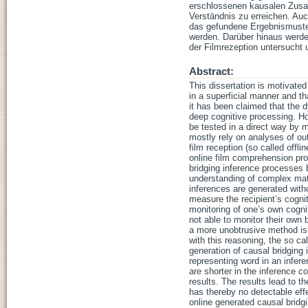
erschlossenen kausalen Zusam
Verständnis zu erreichen. Auc
das gefundene Ergebnismuster
werden. Darüber hinaus werden
der Filmrezeption untersucht
Abstract:
This dissertation is motivate
in a superficial manner and tha
it has been claimed that the d
deep cognitive processing. How
be tested in a direct way by 
mostly rely on analyses of o
film reception (so called offl
online film comprehension pro
bridging inference processes b
understanding of complex mat
inferences are generated with
measure the recipient’s cognit
monitoring of one’s own cognit
not able to monitor their own
a more unobtrusive method is 
with this reasoning, the so c
generation of causal bridgin
representing word in an infere
are shorter in the inference c
results. The results lead to t
has thereby no detectable eff
online generated causal bridgi