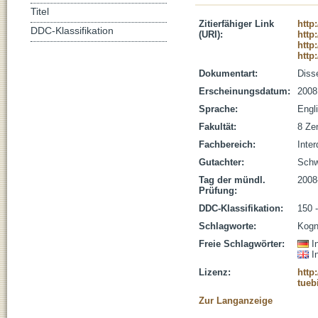
Titel
Zitierfähiger Link
http
DDC-Klassifikation
(URI):
http
http
http
Dokumentart:
Disse
Erscheinungsdatum:
2008
Sprache:
Engl
Fakultät:
8 Zen
Fachbereich:
Inter
Gutachter:
Schw
Tag der mündl.
2008
Prüfung:
DDC-Klassifikation:
150 
Schlagworte:
Kogn
Freie Schlagwörter:
I
I
Lizenz:
http
tueb
Zur Langanzeige