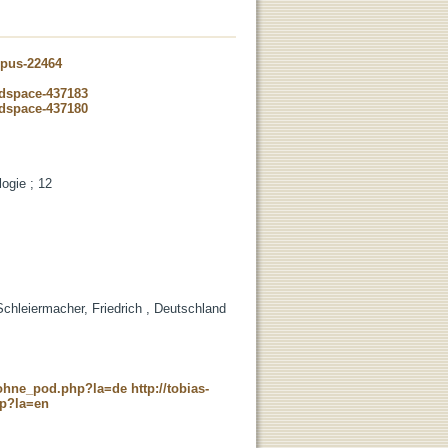
opus-22464
-dspace-437183
-dspace-437180
logie ; 12
Schleiermacher, Friedrich , Deutschland
c_ohne_pod.php?la=de
http://tobias-
hp?la=en