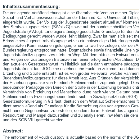
Inhaltszusammenfassung:
Die vorliegende Veröffentlichung ist eine überarbeitete Version meiner Diplom
Sozial- und Verhaltenswissenschaften der Eberhard-Karls-Universität Tübinge
eingereicht wurde. Der Vollzug der Jugendstrafe basiert aktuell auf Norme
des Strafvollzugsgesetzes (StVollzG) sowie auf der bundeseinheitlichen Ve
Jugendstrafe (VVJug). Eine eigenständige gesetzliche Grundlage für den Jug
Bedingungen gerecht werden würde, fehlt bislang. Zwar ist man sich seit meh
Erlass eines Jugendstrafvollzugsgesetzes ein notwendiges Unterfangen wäre
eingesetzten Kommissionen gelungen, einen Entwurf vorzulegen, der den 
Bundesregierung entsprochen hätte. Dogmatische sowie finanzielle Uneinig
Jugendstrafvollzugsgesetzes stets im Weg. Mit dem aktuellen Entwurf von
und Ringen der zuständigen Instanzen um einen erfolgreichen Abschluss. Di
den aktuellen Gesetzesentwurf im Hinblick auf die darin enthaltene pädag
Jugendstrafrecht laut JGG eine erzieherische Funktion zukommt und dadur
Erziehung und Strafe entsteht, ist es von großer Relevanz, welche Rahme
Jugendstrafvollzugsgesetz für diese Arbeit legt. Aus Gründen der Vergleichba
der Erziehungsgedanke von Friedrich Schleiermacher zugrunde gelegt. Dies 
bedeutender Pädagoge den Bereich der Strafe in der Erziehung berücksichti
Verständnis von Erziehung und Menschenbildung nach wie vor Geltung beans
Schleiermachers Erziehungstheorie findet sich im Sozialgesetzbuch (SGB) V
Gesetzesformulierung in § 1 fast identisch dem Wortlaut Schleiermachers fo
dient anschließend als Grundlage für die Betrachtung des vorliegenden Gese
nicht, einen Gegenentwurf zu erstellen, sondern die im Entwurf des Jugend
Ressourcen und Mängel darzustellen und zu analysieren, inwiefern sie de
und des SGB VIII gerecht werden.
Abstract:
The enforcement of youth custody is actually based on the norms of the J