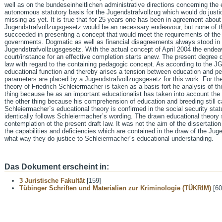
well as on the bundeseinheitlichen administrative directions concerning the
autonomous statutory basis for the Jugendstrafvollzug which would do justice
missing as yet. It is true that for 25 years one has been in agreement about
Jugendstrafvollzugsgesetz would be an necessary endeavour, but none of 
succeeded in presenting a concept that would meet the requirements of the
governments. Dogmatic as well as financial disagreements always stood in 
Jugendstrafvollzugsgesetz. With the actual concept of April 2004 the endeav
court/instance for an effective completion starts anew. The present degree d
law with regard to the containing pedagogic concept. As according to the J
educational function and thereby arises a tension between education and pen
parameters are placed by a Jugendstrafvollzugsgesetz for this work. For the
theory of Friedrich Schleiermacher is taken as a basis fort he analysis of th
thing because he as an important educationalist has taken into account the 
the other thing because his comprehension of education and breeding still call
Schleiermacher´s educational theory is confirmed in the social security stat
identically follows Schleiermacher´s wording. The drawn educational theory
contemplation ot the present draft law. It was not the aim of the dissertation
the capabilities and deficiencies which are contained in the draw of the Jug
what way they do justice to Schleiermacher´s educational understanding.
Das Dokument erscheint in:
3 Juristische Fakultät
[159]
Tübinger Schriften und Materialien zur Kriminologie (TÜKRIM)
[60