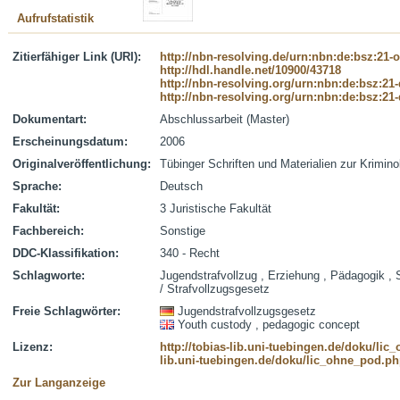
Aufrufstatistik
Zitierfähiger Link (URI):
http://nbn-resolving.de/urn:nbn:de:bsz:21-
http://hdl.handle.net/10900/43718
http://nbn-resolving.org/urn:nbn:de:bsz:21
http://nbn-resolving.org/urn:nbn:de:bsz:21
Dokumentart:
Abschlussarbeit (Master)
Erscheinungsdatum:
2006
Originalveröffentlichung:
Tübinger Schriften und Materialien zur Krimino
Sprache:
Deutsch
Fakultät:
3 Juristische Fakultät
Fachbereich:
Sonstige
DDC-Klassifikation:
340 - Recht
Schlagworte:
Jugendstrafvollzug , Erziehung , Pädagogik , 
/ Strafvollzugsgesetz
Freie Schlagwörter:
Jugendstrafvollzugsgesetz
Youth custody , pedagogic concept
Lizenz:
http://tobias-lib.uni-tuebingen.de/doku/li
lib.uni-tuebingen.de/doku/lic_ohne_pod.p
Zur Langanzeige