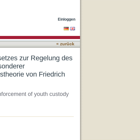
gendstrafvollzugs von
ungstheorie von Friedrich
Einloggen
« zurück
setzes zur Regelung des
esonderer
stheorie von Friedrich
nforcement of youth custody