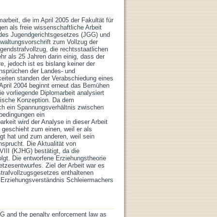
arbeit, die im April 2005 der Fakultät für
n als freie wissenschaftliche Arbeit
n des Jugendgerichtsgesetzes (JGG) und
rwaltungsvorschrift zum Vollzug der
endstrafvollzug, die rechtsstaatlichen
r als 25 Jahren darin einig, dass der
, jedoch ist es bislang keiner der
Ansprüchen der Landes- und
keiten standen der Verabschiedung eines
 April 2004 beginnt erneut das Bemühen
e vorliegende Diplomarbeit analysiert
ogische Konzeption. Da dem
ch ein Spannungsverhältnis zwischen
nbedingungen ein
rkeit wird der Analyse in dieser Arbeit
geschieht zum einen, weil er als
gt hat und zum anderen, weil sein
prucht. Die Aktualität von
III (KJHG) bestätigt, da die
lgt. Die entworfene Erziehungstheorie
tzesentwurfes. Ziel der Arbeit war es
strafvollzugsgesetzes enthaltenen
m Erziehungsverständnis Schleiermachers
GG and the penalty enforcement law as