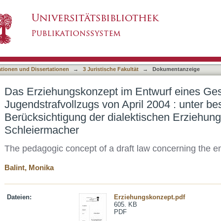
 Entwurf eines Gesetzes zur Regelung des Ju
asiert)
erer Berücksichtigung der dialektischen Erzieh
ationen und Dissertationen
→
3 Juristische Fakultät
→
Dokumentanzeige
Das Erziehungskonzept im Entwurf eines Ge
Jugendstrafvollzugs von April 2004 : unter b
Berücksichtigung der dialektischen Erziehung
Schleiermacher
The pedagogic concept of a draft law concerning the e
Balint, Monika
Dateien:
Erziehungskonzept.pdf
605. KB
PDF