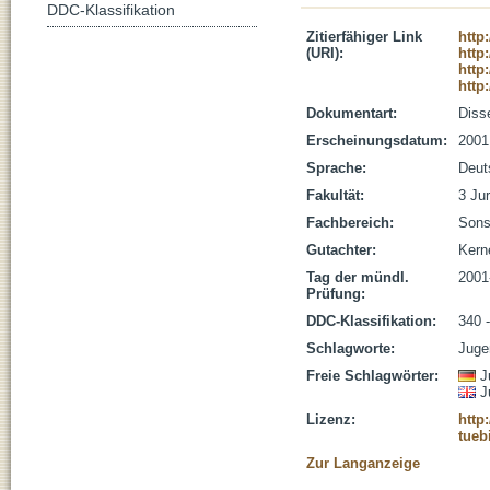
DDC-Klassifikation
Zitierfähiger Link
http
(URI):
http
http
http
Dokumentart:
Disse
Erscheinungsdatum:
2001
Sprache:
Deut
Fakultät:
3 Jur
Fachbereich:
Sons
Gutachter:
Kern
Tag der mündl.
2001
Prüfung:
DDC-Klassifikation:
340 
Schlagworte:
Jugen
Freie Schlagwörter:
J
J
Lizenz:
http
tueb
Zur Langanzeige