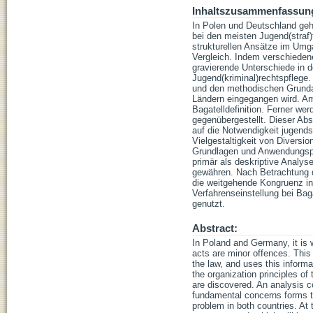
Inhaltszusammenfassun
In Polen und Deutschland geh
bei den meisten Jugend(straf)
strukturellen Ansätze im Umga
Vergleich. Indem verschieden
gravierende Unterschiede in 
Jugend(kriminal)rechtspflege
und den methodischen Grundan
Ländern eingegangen wird. Am 
Bagatelldefinition. Ferner we
gegenübergestellt. Dieser Abs
auf die Notwendigkeit jugends
Vielgestaltigkeit von Diversi
Grundlagen und Anwendungspra
primär als deskriptive Analys
gewähren. Nach Betrachtung d
die weitgehende Kongruenz in
Verfahrenseinstellung bei Bag
genutzt.
Abstract:
In Poland and Germany, it is 
acts are minor offences. This 
the law, and uses this informa
the organization principles of 
are discovered. An analysis co
fundamental concerns forms the
problem in both countries. At 