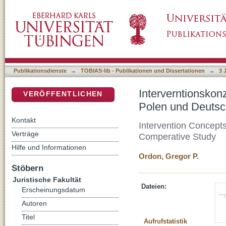
Interverntionskonzeptionen bei Bagatelldeli
DSpace Repositorium (Manakin basiert)
rechtsvergleichende Betrachtung
Publikationsdienste
→
TOBIAS-lib - Publikationen und Dissertationen
→
3 
Interverntionskon
VERÖFFENTLICHEN
Polen und Deutsc
Kontakt
Intervention Concept
Verträge
Comperative Study
Hilfe und Informationen
Ordon, Gregor P.
Stöbern
Juristische Fakultät
Dateien:
Erscheinungsdatum
Autoren
Titel
Aufrufstatistik