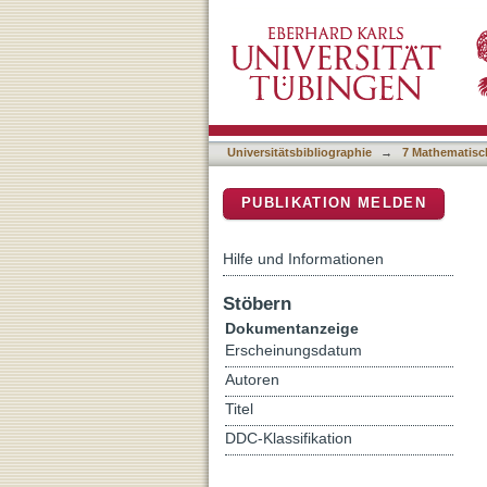
A Comprehensive Small In
DSpace Repositorium (Manakin b
Gephyrin Clustering
Universitätsbibliographie
→
7 Mathematisc
PUBLIKATION MELDEN
Hilfe und Informationen
Stöbern
Dokumentanzeige
Erscheinungsdatum
Autoren
Titel
DDC-Klassifikation