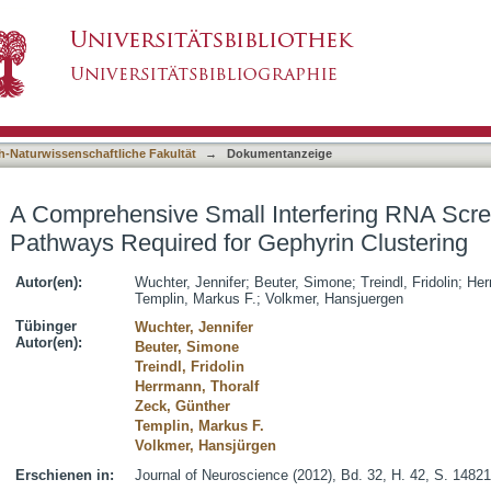
terfering RNA Screen Identifies Signaling Pat
asiert)
h-Naturwissenschaftliche Fakultät
→
Dokumentanzeige
A Comprehensive Small Interfering RNA Scree
Pathways Required for Gephyrin Clustering
Autor(en):
Wuchter, Jennifer
;
Beuter, Simone
;
Treindl, Fridolin
;
Her
Templin, Markus F.
;
Volkmer, Hansjuergen
Tübinger
Wuchter, Jennifer
Autor(en):
Beuter, Simone
Treindl, Fridolin
Herrmann, Thoralf
Zeck, Günther
Templin, Markus F.
Volkmer, Hansjürgen
Erschienen in:
Journal of Neuroscience (2012), Bd. 32, H. 42, S. 1482