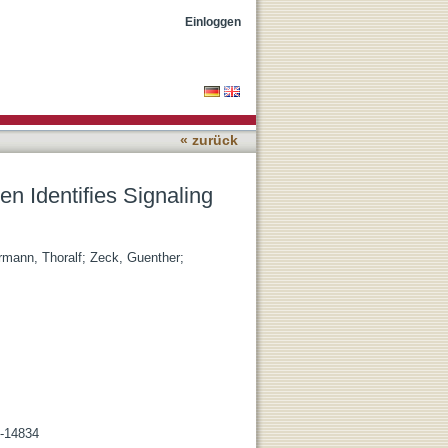
hways Required for
Einloggen
« zurück
n Identifies Signaling
rmann, Thoralf
;
Zeck, Guenther
;
1-14834