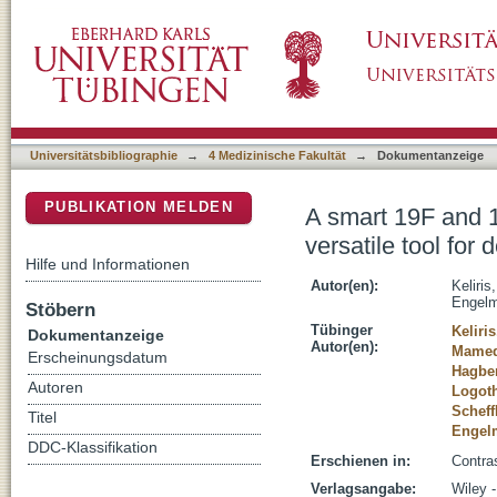
A smart 19F and 1H MRI probe with self-immola
DSpace Repositorium (Manakin basiert)
enzymes
Universitätsbibliographie
→
4 Medizinische Fakultät
→
Dokumentanzeige
PUBLIKATION MELDEN
A smart 19F and 1
versatile tool for
Hilfe und Informationen
Autor(en):
Keliris
Engelm
Stöbern
Tübinger
Keliri
Dokumentanzeige
Autor(en):
Mamedo
Erscheinungsdatum
Hagber
Autoren
Logoth
Scheff
Titel
Engel
DDC-Klassifikation
Erschienen in:
Contra
Verlagsangabe:
Wiley -