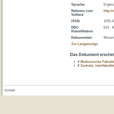
Sprache:
Englis
Referenz zum
http:/
Volltext:
ISSN:
1555-4
DDC-
610 - 
Klassifikation:
Dokumentart:
Wissens
Zur Langanzeige
Das Dokument erschein
4 Medizinische Fakultä
8 Zentrale, interfakult
Kontakt