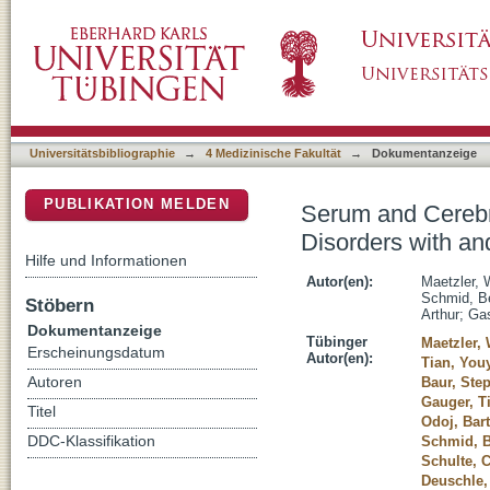
Serum and Cerebrospinal Fluid Levels of Tra
DSpace Repositorium (Manakin basiert)
Dementia
Universitätsbibliographie
→
4 Medizinische Fakultät
→
Dokumentanzeige
PUBLIKATION MELDEN
Serum and Cerebro
Disorders with an
Hilfe und Informationen
Autor(en):
Maetzler, 
Schmid, B
Stöbern
Arthur
;
Ga
Dokumentanzeige
Tübinger
Maetzler, 
Erscheinungsdatum
Autor(en):
Tian, You
Autoren
Baur, Ste
Gauger, T
Titel
Odoj, Bar
DDC-Klassifikation
Schmid, 
Schulte, 
Deuschle,