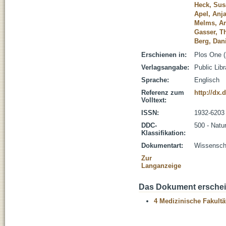
Heck, Su
Apel, Anj
Melms, Ar
Gasser, 
Berg, Dan
Erschienen in:
Plos One (
Verlagsangabe:
Public Lib
Sprache:
Englisch
Referenz zum
http://dx.
Volltext:
ISSN:
1932-6203
DDC-
500 - Natu
Klassifikation:
Dokumentart:
Wissenscha
Zur
Langanzeige
Das Dokument erschein
4 Medizinische Fakultä