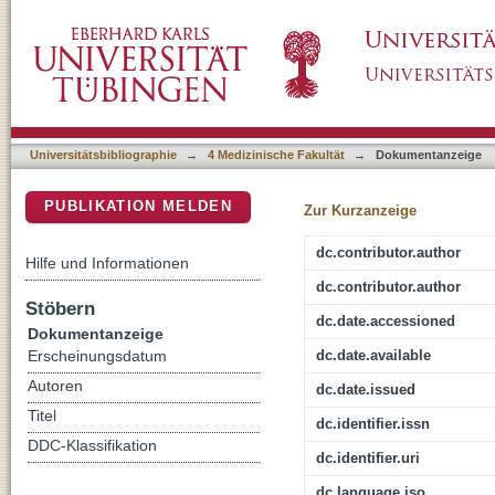
The Transcriptional Landscape of Hematopoi
DSpace Repositorium (Manakin basiert)
Universitätsbibliographie
→
4 Medizinische Fakultät
→
Dokumentanzeige
PUBLIKATION MELDEN
Zur Kurzanzeige
dc.contributor.author
Hilfe und Informationen
dc.contributor.author
Stöbern
dc.date.accessioned
Dokumentanzeige
dc.date.available
Erscheinungsdatum
Autoren
dc.date.issued
Titel
dc.identifier.issn
DDC-Klassifikation
dc.identifier.uri
dc.language.iso