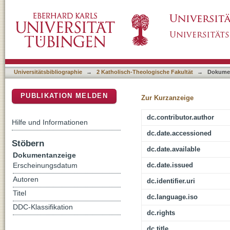
"Vas spirituale" : Maria als Gestalt des Heili
DSpace Repositorium (Manakin basiert)
Universitätsbibliographie
→
2 Katholisch-Theologische Fakultät
→
Dokume
PUBLIKATION MELDEN
Zur Kurzanzeige
dc.contributor.author
Hilfe und Informationen
dc.date.accessioned
Stöbern
dc.date.available
Dokumentanzeige
dc.date.issued
Erscheinungsdatum
Autoren
dc.identifier.uri
Titel
dc.language.iso
DDC-Klassifikation
dc.rights
dc.title