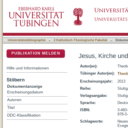
Jesus, Kirche und das Heil der Anderen
DSpace Repositorium (Manakin basiert)
Universitätsbibliographie
→
2 Katholisch-Theologische Fakultät
→
Dokume
PUBLIKATION MELDEN
Jesus, Kirche und
Autor(en):
Theob
Hilfe und Informationen
Tübinger Autor(en):
Theob
Stöbern
Erscheinungsjahr:
2013
Dokumentanzeige
Reihe:
Stuttg
Erscheinungsdatum
Verlagsangabe:
Stuttg
Autoren
Sprache:
Deuts
Titel
ISBN:
3-460
978-3
DDC-Klassifikation
Schlagworte:
Neues
Exege