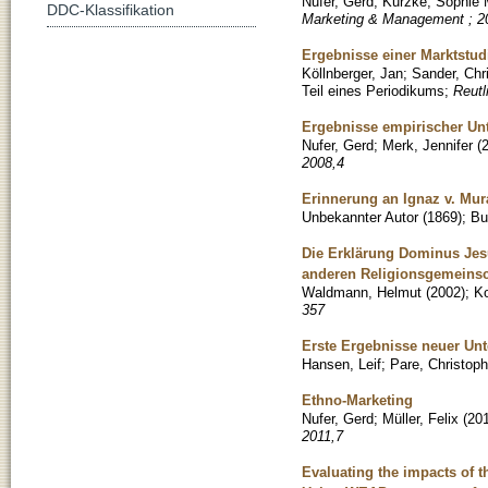
Nufer, Gerd
;
Kurzke, Sophie 
DDC-Klassifikation
Marketing & Management ; 2
Ergebnisse einer Marktstu
Köllnberger, Jan
;
Sander, Chri
Teil eines Periodikums
;
Reutl
Ergebnisse empirischer U
Nufer, Gerd
;
Merk, Jennifer
(
2008,4
Erinnerung an Ignaz v. Mur
Unbekannter Autor
(
1869
)
;
Bu
Die Erklärung Dominus Jesu
anderen Religionsgemeinsc
Waldmann, Helmut
(
2002
)
;
Ko
357
Erste Ergebnisse neuer Un
Hansen, Leif
;
Pare, Christoph
Ethno-Marketing
Nufer, Gerd
;
Müller, Felix
(
20
2011,7
Evaluating the impacts of 