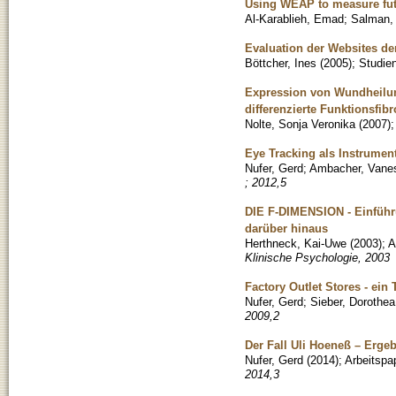
Using WEAP to measure futu
Al-Karablieh, Emad
;
Salman,
Evaluation der Websites de
Böttcher, Ines
(
2005
)
;
Studien
Expression von Wundheilung
differenzierte Funktionsfib
Nolte, Sonja Veronika
(
2007
)
Eye Tracking als Instrumen
Nufer, Gerd
;
Ambacher, Vane
; 2012,5
DIE F-DIMENSION - Einführ
darüber hinaus
Herthneck, Kai-Uwe
(
2003
)
;
A
Klinische Psychologie, 2003
Factory Outlet Stores - ein
Nufer, Gerd
;
Sieber, Dorothea
2009,2
Der Fall Uli Hoeneß – Erge
Nufer, Gerd
(
2014
)
;
Arbeitspa
2014,3