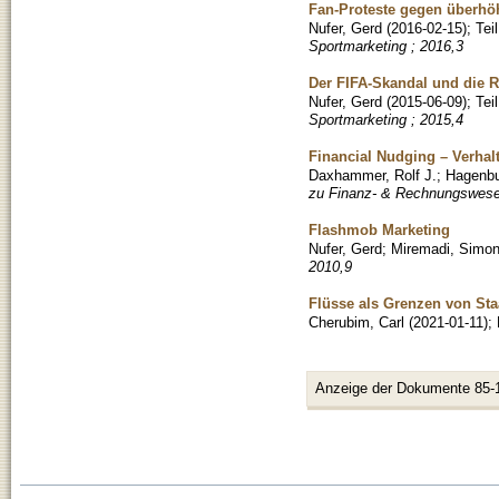
Fan-Proteste gegen überhöh
Nufer, Gerd
(
2016-02-15
)
;
Tei
Sportmarketing ; 2016,3
Der FIFA-Skandal und die 
Nufer, Gerd
(
2015-06-09
)
;
Tei
Sportmarketing ; 2015,4
Financial Nudging – Verhal
Daxhammer, Rolf J.
;
Hagenbu
zu Finanz- & Rechnungswese
Flashmob Marketing
Nufer, Gerd
;
Miremadi, Simo
2010,9
Flüsse als Grenzen von Sta
Cherubim, Carl
(
2021-01-11
)
;
Anzeige der Dokumente 85-