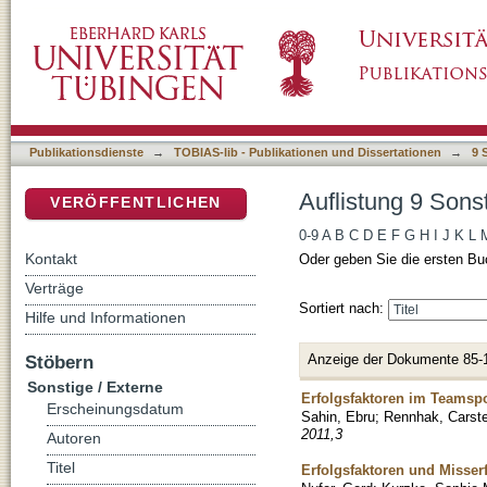
Auflistung 9 Sonstige / Externe nach Titel
DSpace Repositorium (Manakin basiert)
Publikationsdienste
→
TOBIAS-lib - Publikationen und Dissertationen
→
9 
Auflistung 9 Sonst
VERÖFFENTLICHEN
0-9
A
B
C
D
E
F
G
H
I
J
K
L
Kontakt
Oder geben Sie die ersten Bu
Verträge
Sortiert nach:
Hilfe und Informationen
Anzeige der Dokumente 85-
Stöbern
Sonstige / Externe
Erfolgsfaktoren im Teamsp
Erscheinungsdatum
Sahin, Ebru
;
Rennhak, Carst
2011,3
Autoren
Titel
Erfolgsfaktoren und Misser