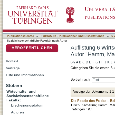
Auflistung 6 Wirtschafts- und Sozialwissens
DSpace Repositorium (Manakin basiert)
Publikationsdienste
→
TOBIAS-lib - Publikationen und Dissertationen
→
6 
Sozialwissenschaftliche Fakultät nach Autor
Auflistung 6 Wirt
VERÖFFENTLICHEN
Autor "Hamm, Mar
Kontakt
0-9
A
B
C
D
E
F
G
H
I
J
K
L
Verträge
Oder geben Sie die ersten Bu
Hilfe und Informationen
Sortiert nach:
Stöbern
Wirtschafts- und
Anzeige der Dokumente 1-1
Sozialwissenschaftliche
Fakultät
Die Poesie des Feldes – Be
Eisch, Katharina
;
Hamm, Mar
Erscheinungsdatum
Tübingen ; 93
Autoren