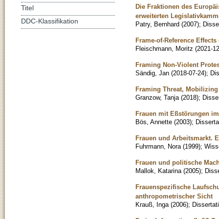
Die Fraktionen des Europäi
Titel
erweiterten Legislativkamm
DDC-Klassifikation
Patry, Bernhard
(
2007
)
;
Disse
Frame-of-Reference Effect
Fleischmann, Moritz
(
2021-12
Framing Non-Violent Prote
Sändig, Jan
(
2018-07-24
)
;
Dis
Framing Threat, Mobilizing
Granzow, Tanja
(
2018
)
;
Disse
Frauen mit Eßstörungen im
Bös, Annette
(
2003
)
;
Disserta
Frauen und Arbeitsmarkt. 
Fuhrmann, Nora
(
1999
)
;
Wisse
Frauen und politische Mac
Mallok, Katarina
(
2005
)
;
Disse
Frauenspezifische Laufschu
anthropometrischer Sicht
Krauß, Inga
(
2006
)
;
Dissertat