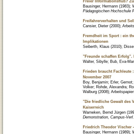
Freier Informationsfluß? Z
Bausinger, Hermann
(
1983
)
;
W
Pädagogischen Hochschule Reu
Freifahrerverhalten und Se
Cansier, Dieter
(
2000
)
;
Arbeit
Fremdheit im Sport : ein 
Implikationen
Seiberth, Klaus
(
2010
)
;
Disse
"Freunde schaffen Erfolg".
Walter, Sibylle
;
Bub, Eva-Mar
Frieden braucht Fachleute
November 2007
Boy, Benjamin
;
Erler, Gernot
Volker
;
Rohde, Alexandra
;
Ro
Walburg
(
2008
)
;
Arbeitspapier
"Die friedliche Gewalt des
Kaiserreich
Warneken, Bernd Jürgen
(
19
Demonstration, Campus-Verl.
Friedrich Theodor Vischer 
Bausinger, Hermann
(
1989
)
;
W