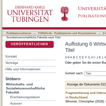
Auflistung 6 Wirtschafts- und Sozialwissensch
DSpace Repositorium (Manakin basiert)
Publikationsdienste
→
TOBIAS-lib - Publikationen und Dissertationen
→
6 
Sozialwissenschaftliche Fakultät nach Titel
Auflistung 6 Wirt
VERÖFFENTLICHEN
Titel
Kontakt
0-9
A
B
C
D
E
F
G
H
I
J
K
L
Verträge
Oder geben Sie die ersten Bu
Hilfe und Informationen
Sortiert nach:
Stöbern
Wirtschafts- und
Anzeige der Dokumente 512
Sozialwissenschaftliche
Fakultät
Fragmentierung und Interna
Erscheinungsdatum
in Deutschland
Wimmer, Christopher
(
2018
)
;
Autoren