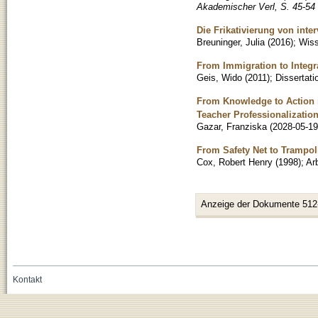
Akademischer Verl, S. 45-54
Die Frikativierung von inte
Breuninger, Julia
(
2016
)
;
Wiss
From Immigration to Integr
Geis, Wido
(
2011
)
;
Dissertati
From Knowledge to Action 
Teacher Professionalizatio
Gazar, Franziska
(
2028-05-19
From Safety Net to Trampol
Cox, Robert Henry
(
1998
)
;
Ar
Anzeige der Dokumente 512
Kontakt