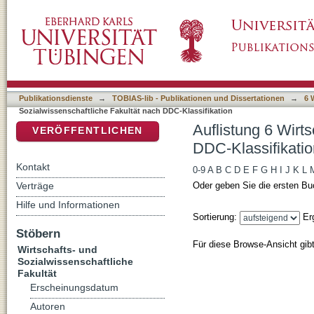
Auflistung 6 Wirtschafts- und Sozialwissensc
DSpace Repositorium (Manakin basiert)
Publikationsdienste
→
TOBIAS-lib - Publikationen und Dissertationen
→
6 
Sozialwissenschaftliche Fakultät nach DDC-Klassifikation
Auflistung 6 Wirt
VERÖFFENTLICHEN
DDC-Klassifikatio
Kontakt
0-9
A
B
C
D
E
F
G
H
I
J
K
L
Verträge
Oder geben Sie die ersten Bu
Hilfe und Informationen
Sortierung:
Er
Stöbern
Für diese Browse-Ansicht gib
Wirtschafts- und
Sozialwissenschaftliche
Fakultät
Erscheinungsdatum
Autoren