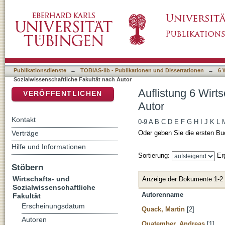
Auflistung 6 Wirtschafts- und Sozialwissensc
DSpace Repositorium (Manakin basiert)
Publikationsdienste
→
TOBIAS-lib - Publikationen und Dissertationen
→
6 
Sozialwissenschaftliche Fakultät nach Autor
Auflistung 6 Wirt
VERÖFFENTLICHEN
Autor
Kontakt
0-9
A
B
C
D
E
F
G
H
I
J
K
L
Verträge
Oder geben Sie die ersten Bu
Hilfe und Informationen
Sortierung:
Er
Stöbern
Wirtschafts- und
Anzeige der Dokumente 1-2
Sozialwissenschaftliche
Autorenname
Fakultät
Erscheinungsdatum
Quack, Martin
[2]
Autoren
Quatember, Andreas
[1]