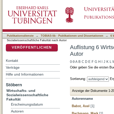
Auflistung 6 Wirtschafts- und Sozialwissensc
DSpace Repositorium (Manakin basiert)
Publikationsdienste
→
TOBIAS-lib - Publikationen und Dissertationen
→
6 
Sozialwissenschaftliche Fakultät nach Autor
Auflistung 6 Wirt
VERÖFFENTLICHEN
Autor
Kontakt
0-9
A
B
C
D
E
F
G
H
I
J
K
L
Verträge
Oder geben Sie die ersten Bu
Hilfe und Informationen
Sortierung:
Er
Stöbern
Wirtschafts- und
Anzeige der Dokumente 1-2
Sozialwissenschaftliche
Autorenname
Fakultät
Erscheinungsdatum
Babst, Axel
[1]
Autoren
Bachmann, Mark
[1]