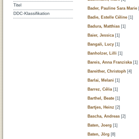
Titel
Bader, Pauline Sara Marie
DDC-Klassifikation
Badie, Estelle Céline
[1]
Badura, Matthias
[1]
Baier, Jessica
[1]
Bangali, Lucy
[1]
Banholzer, Lilli
[1]
Bareis, Anna Franziska
[1]
Bareither, Christoph
[4]
Barlai, Melani
[1]
Barrez, Célia
[1]
Barthel, Beate
[1]
Bartjes, Heinz
[2]
Bascha, Andreas
[2]
Baten, Joerg
[1]
Baten, Jörg
[8]