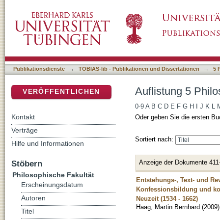
Auflistung 5 Philosophische Fakultät nach Tit
DSpace Repositorium (Manakin basiert)
Publikationsdienste
→
TOBIAS-lib - Publikationen und Dissertationen
→
5 
Auflistung 5 Philo
VERÖFFENTLICHEN
0-9
A
B
C
D
E
F
G
H
I
J
K
L
Kontakt
Oder geben Sie die ersten Bu
Verträge
Sortiert nach:
Hilfe und Informationen
Anzeige der Dokumente 411
Stöbern
Philosophische Fakultät
Entstehungs-, Text- und R
Erscheinungsdatum
Konfessionsbildung und ko
Autoren
Neuzeit (1534 - 1662)
Haag, Martin Bernhard
(
2009
)
Titel