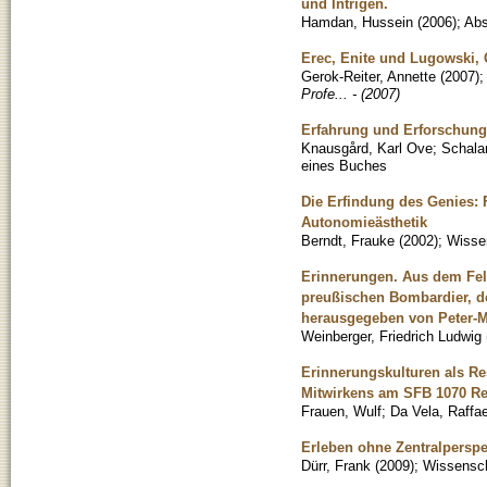
und Intrigen.
Hamdan, Hussein
(
2006
)
;
Abs
Erec, Enite und Lugowski, 
Gerok-Reiter, Annette
(
2007
)
Profe... - (2007)
Erfahrung und Erforschung.
Knausgård, Karl Ove
;
Schala
eines Buches
Die Erfindung des Genies: F
Autonomieästhetik
Berndt, Frauke
(
2002
)
;
Wissen
Erinnerungen. Aus dem Fel
preußischen Bombardier, de
herausgegeben von Peter-M
Weinberger, Friedrich Ludwig
Erinnerungskulturen als Res
Mitwirkens am SFB 1070 R
Frauen, Wulf
;
Da Vela, Raffae
Erleben ohne Zentralperspe
Dürr, Frank
(
2009
)
;
Wissenscha