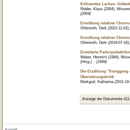
Erlösendes Lachen: Götterk
Ridder, Klaus
(
2004
)
;
Wissens
(2004)
Ermittlung relativer Chrono
Ohlenroth, Derk
(
2022-11-02
)
Ermittlung relativer Chrono
Ohlenroth, Derk
(
2019-07-16
)
Erweiterte Partizipialattrib
Weber, Heinrich
(
1994
)
;
Wisse
(Hrsg.). - (1994)
Die Erzählung "Xianggang q
Übersetzungskritik
Markgraf, Katharina
(
2011-10
Anzeige der Dokumente 411
Kontakt