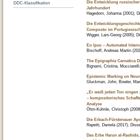
Die Entwicklung russische
DDC-Klassifikation
Jahrhundert
Hagedorn, Johanna
(
2001
)
;
D
Die Entwicklungsgeschichte
Composto im Portugiesisc
Wigger, Lars-Georg
(
2005
)
;
Di
Eo Ipso – Automated Intern
Bischoff, Andreas Martin
(
202
The Epigraphia Carnatica Di
Bignami, Cristina
;
Mucciarelli
Epistemic Marking on Noun
Gluckman, John
;
Bowler, Mar
„Er weiß jeden Ton singen 
– kompositorisches Schaffe
Analyse
Öhm-Kühnle, Christoph
(
2008
Die Erbach-Fürstenauer Apo
Rapetti, Daniela
(
2017
)
;
Disse
Das Erbe Harun al-Rashids.