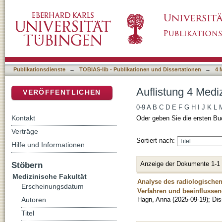
Auflistung 4 Medizinische Fakultät nach Aut
DSpace Repositorium (Manakin basiert)
Publikationsdienste
→
TOBIAS-lib - Publikationen und Dissertationen
→
4 
Auflistung 4 Medi
VERÖFFENTLICHEN
0-9
A
B
C
D
E
F
G
H
I
J
K
L
Kontakt
Oder geben Sie die ersten Bu
Verträge
Sortiert nach:
Hilfe und Informationen
Anzeige der Dokumente 1-1
Stöbern
Medizinische Fakultät
Analyse des radiologische
Erscheinungsdatum
Verfahren und beeinflusse
Hagn, Anna
(
2025-09-19
)
;
Dis
Autoren
Titel