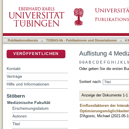
Auflistung 4 Medizinische Fakultät nach Auto
DSpace Repositorium (Manakin basiert)
Publikationsdienste
→
TOBIAS-lib - Publikationen und Dissertationen
→
4 
Auflistung 4 Medi
VERÖFFENTLICHEN
0-9
A
B
C
D
E
F
G
H
I
J
K
L
Kontakt
Oder geben Sie die ersten Bu
Verträge
Sortiert nach:
Hilfe und Informationen
Anzeige der Dokumente 1-1
Stöbern
Medizinische Fakultät
Einflussfaktoren der Inter
Erscheinungsdatum
Optimierungsmöglichkeiten
D'Agosto, Michael
(
2021-05-1
Autoren
Titel