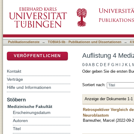
Auflistung 4 Medizinische Fakultät nach Auto
DSpace Repositorium (Manakin basiert)
Publikationsdienste
→
TOBIAS-lib - Publikationen und Dissertationen
→
4 
Auflistung 4 Medi
VERÖFFENTLICHEN
0-9
A
B
C
D
E
F
G
H
I
J
K
L
Kontakt
Oder geben Sie die ersten Bu
Verträge
Sortiert nach:
Hilfe und Informationen
Anzeige der Dokumente 1-1
Stöbern
Medizinische Fakultät
Retrospektiver Vergleich d
Erscheinungsdatum
Neuroblastom
Barreuther, Marcel
(
2022-09-
Autoren
Titel