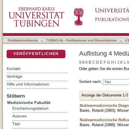
Auflistung 4 Medizinische Fakultät nach Auto
DSpace Repositorium (Manakin basiert)
Publikationsdienste
→
TOBIAS-lib - Publikationen und Dissertationen
→
4 
Auflistung 4 Medi
VERÖFFENTLICHEN
0-9
A
B
C
D
E
F
G
H
I
J
K
L
Kontakt
Oder geben Sie die ersten Bu
Verträge
Sortiert nach:
Hilfe und Informationen
Anzeige der Dokumente 1-3
Stöbern
Medizinische Fakultät
Nuklearmedizinische Diagno
Erscheinungsdatum
Bares, Roland
(
1993
)
;
Wissens
Autoren
Nuklearmedizinische Reflu
Titel
Bares, Roland
(
1988
)
;
Wissens