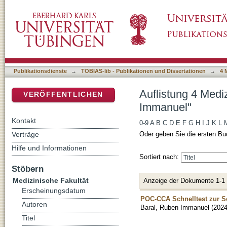
Auflistung 4 Medizinische Fakultät nach Aut
DSpace Repositorium (Manakin basiert)
Publikationsdienste
→
TOBIAS-lib - Publikationen und Dissertationen
→
4 
Auflistung 4 Medi
VERÖFFENTLICHEN
Immanuel"
Kontakt
0-9
A
B
C
D
E
F
G
H
I
J
K
L
Verträge
Oder geben Sie die ersten Bu
Hilfe und Informationen
Sortiert nach:
Stöbern
Medizinische Fakultät
Anzeige der Dokumente 1-1
Erscheinungsdatum
POC-CCA Schnelltest zur S
Autoren
Baral, Ruben Immanuel
(
2024
Titel