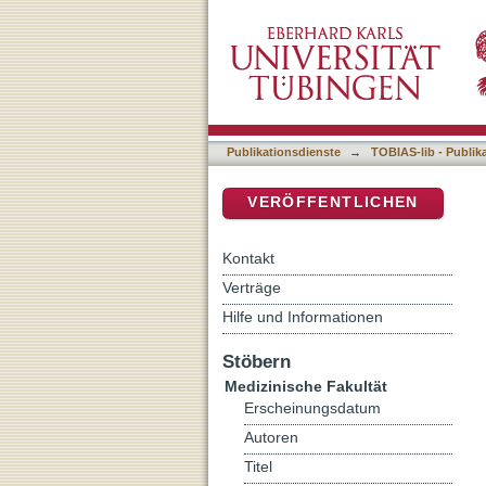
Auflistung 4 Medizinische
DSpace Repositorium (Manakin b
Publikationsdienste
→
TOBIAS-lib - Publik
VERÖFFENTLICHEN
Kontakt
Verträge
Hilfe und Informationen
Stöbern
Medizinische Fakultät
Erscheinungsdatum
Autoren
Titel