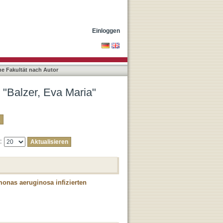
Einloggen
he Fakultät nach Autor
 "Balzer, Eva Maria"
e:
onas aeruginosa infizierten