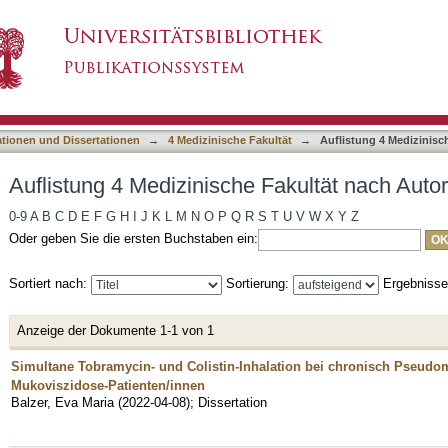
 Fakultät nach Autor "Balzer, Eva Maria"
asiert)
ationen und Dissertationen
→
4 Medizinische Fakultät
→
Auflistung 4 Medizinisc
Auflistung 4 Medizinische Fakultät nach Autor
0-9
A
B
C
D
E
F
G
H
I
J
K
L
M
N
O
P
Q
R
S
T
U
V
W
X
Y
Z
Oder geben Sie die ersten Buchstaben ein:
Sortiert nach:
Sortierung:
Ergebniss
Anzeige der Dokumente 1-1 von 1
Simultane Tobramycin- und Colistin-Inhalation bei chronisch Pseudom
Mukoviszidose-Patienten/innen
Balzer, Eva Maria
(
2022-04-08
)
;
Dissertation