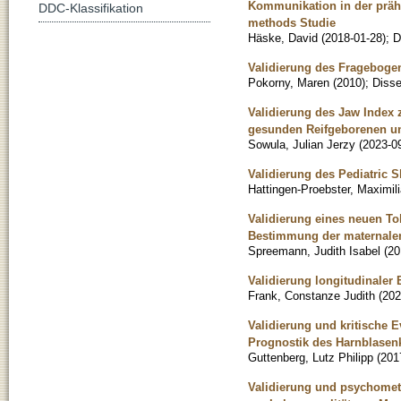
Kommunikation in der präho
DDC-Klassifikation
methods Studie
Häske, David
(
2018-01-28
)
;
D
Validierung des Fragebogen
Pokorny, Maren
(
2010
)
;
Disse
Validierung des Jaw Index 
gesunden Reifgeborenen u
Sowula, Julian Jerzy
(
2023-0
Validierung des Pediatric 
Hattingen-Proebster, Maximil
Validierung eines neuen T
Bestimmung der maternale
Spreemann, Judith Isabel
(
20
Validierung longitudinaler 
Frank, Constanze Judith
(
202
Validierung und kritische E
Prognostik des Harnblasenk
Guttenberg, Lutz Philipp
(
201
Validierung und psychomet