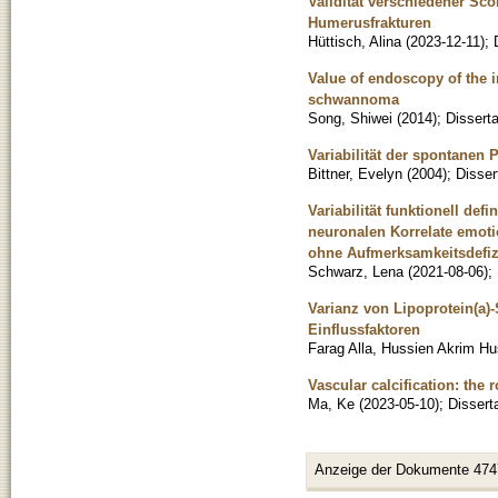
Validität verschiedener Sco
Humerusfrakturen
Hüttisch, Alina
(
2023-12-11
)
;
Value of endoscopy of the i
schwannoma
Song, Shiwei
(
2014
)
;
Disserta
Variabilität der spontanen 
Bittner, Evelyn
(
2004
)
;
Disser
Variabilität funktionell de
neuronalen Korrelate emo
ohne Aufmerksamkeitsdefizi
Schwarz, Lena
(
2021-08-06
)
;
Varianz von Lipoprotein(a)
Einflussfaktoren
Farag Alla, Hussien Akrim Hu
Vascular calcification: the 
Ma, Ke
(
2023-05-10
)
;
Dissert
Anzeige der Dokumente 474