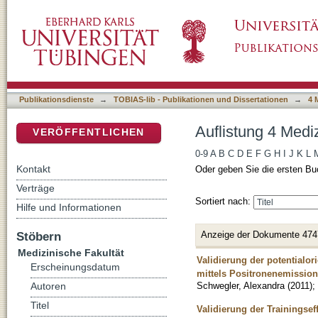
Auflistung 4 Medizinische Fakultät nach Titel
DSpace Repositorium (Manakin basiert)
Publikationsdienste
→
TOBIAS-lib - Publikationen und Dissertationen
→
4 
Auflistung 4 Mediz
VERÖFFENTLICHEN
0-9
A
B
C
D
E
F
G
H
I
J
K
L
Kontakt
Oder geben Sie die ersten Bu
Verträge
Sortiert nach:
Hilfe und Informationen
Anzeige der Dokumente 474
Stöbern
Medizinische Fakultät
Validierung der potentialor
Erscheinungsdatum
mittels Positronenemissio
Schwegler, Alexandra
(
2011
)
;
Autoren
Titel
Validierung der Trainingsef