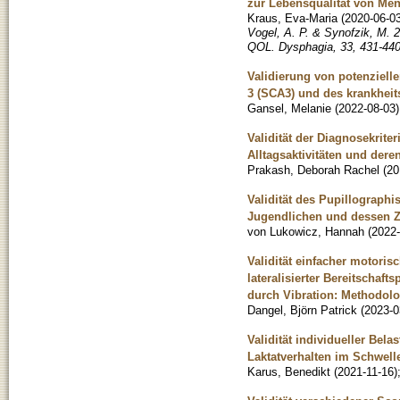
zur Lebensqualität von Me
Kraus, Eva-Maria
(
2020-06-0
Vogel, A. P. & Synofzik, M. 
QOL. Dysphagia, 33, 431-440
Validierung von potenziell
3 (SCA3) und des krankhei
Gansel, Melanie
(
2022-08-03
)
Validität der Diagnosekrite
Alltagsaktivitäten und der
Prakash, Deborah Rachel
(
20
Validität des Pupillographi
Jugendlichen und dessen Z
von Lukowicz, Hannah
(
2022-
Validität einfacher motoris
lateralisierter Bereitschaf
durch Vibration: Methodol
Dangel, Björn Patrick
(
2023-0
Validität individueller Bel
Laktatverhalten im Schwell
Karus, Benedikt
(
2021-11-16
)