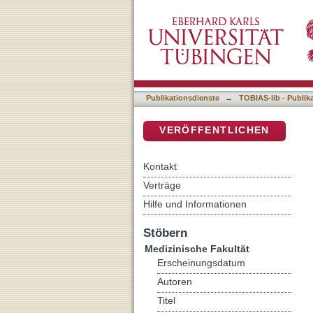
Auflistung 4 Medizinische
DSpace Repositorium (Manakin b
Publikationsdienste
→
TOBIAS-lib - Publik
VERÖFFENTLICHEN
Kontakt
Verträge
Hilfe und Informationen
Stöbern
Medizinische Fakultät
Erscheinungsdatum
Autoren
Titel