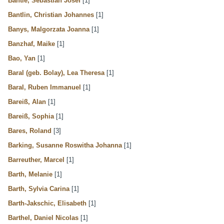
Bantle, Sebastian Josef
[1]
Bantlin, Christian Johannes
[1]
Banys, Malgorzata Joanna
[1]
Banzhaf, Maike
[1]
Bao, Yan
[1]
Baral (geb. Bolay), Lea Theresa
[1]
Baral, Ruben Immanuel
[1]
Bareiß, Alan
[1]
Bareiß, Sophia
[1]
Bares, Roland
[3]
Barking, Susanne Roswitha Johanna
[1]
Barreuther, Marcel
[1]
Barth, Melanie
[1]
Barth, Sylvia Carina
[1]
Barth-Jakschic, Elisabeth
[1]
Barthel, Daniel Nicolas
[1]