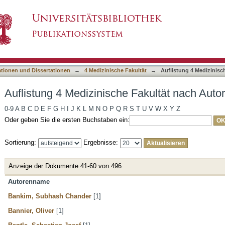
 Fakultät nach Autor
asiert)
ationen und Dissertationen
→
4 Medizinische Fakultät
→
Auflistung 4 Medizinisc
Auflistung 4 Medizinische Fakultät nach Autor
0-9
A
B
C
D
E
F
G
H
I
J
K
L
M
N
O
P
Q
R
S
T
U
V
W
X
Y
Z
Oder geben Sie die ersten Buchstaben ein:
Sortierung:
Ergebnisse:
Anzeige der Dokumente 41-60 von 496
Autorenname
Bankim, Subhash Chander
[1]
Bannier, Oliver
[1]