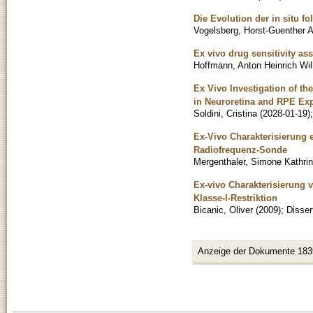
Die Evolution der in situ f
Vogelsberg, Horst-Guenther A
Ex vivo drug sensitivity a
Hoffmann, Anton Heinrich Wi
Ex Vivo Investigation of th
in Neuroretina and RPE Exp
Soldini, Cristina
(
2028-01-19
)
Ex-Vivo Charakterisierung 
Radiofrequenz-Sonde
Mergenthaler, Simone Kathrin
Ex-vivo Charakterisierung 
Klasse-I-Restriktion
Bicanic, Oliver
(
2009
)
;
Disser
Anzeige der Dokumente 183