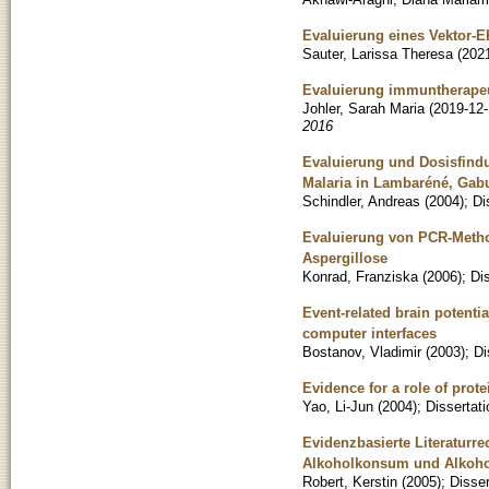
Evaluierung eines Vektor-
Sauter, Larissa Theresa
(
202
Evaluierung immuntherape
Johler, Sarah Maria
(
2019-12
2016
Evaluierung und Dosisfind
Malaria in Lambaréné, Gab
Schindler, Andreas
(
2004
)
;
Di
Evaluierung von PCR-Metho
Aspergillose
Konrad, Franziska
(
2006
)
;
Di
Event-related brain potenti
computer interfaces
Bostanov, Vladimir
(
2003
)
;
Di
Evidence for a role of prot
Yao, Li-Jun
(
2004
)
;
Dissertati
Evidenzbasierte Literaturr
Alkoholkonsum und Alkohol
Robert, Kerstin
(
2005
)
;
Disser