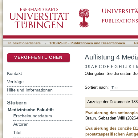
Auflistung 4 Medizinische Fakultät nach Titel
DSpace Repositorium (Manakin basiert)
Publikationsdienste
→
TOBIAS-lib - Publikationen und Dissertationen
→
4 
Auflistung 4 Mediz
VERÖFFENTLICHEN
0-9
A
B
C
D
E
F
G
H
I
J
K
L
Kontakt
Oder geben Sie die ersten Bu
Verträge
Sortiert nach:
Hilfe und Informationen
Anzeige der Dokumente 183
Stöbern
Medizinische Fakultät
Evaluierung des antineopl
Erscheinungsdatum
Braun, Sebastian Willi
(
2026-
Autoren
Evaluierung des concile Ω1
Titel
prostataspezifischen Antige