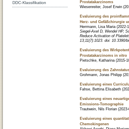
Prostatakarzinoms
DDC-Klassifikation
Wiesenreiter, Josef Erwin
(
20
Evaluierung des proinflamm
Herz- und Gefäßchirurgie u
Herrmann, Lisa Maria
(
2022-1
Siegel-Axel D, Wendel HP, S
Reduce Activation of Platele
13;11(7):1023. doi: 10.339
Evaluierung des Wirkpotenti
Prostatakarzinoms in vitro
Pietschke, Katharina
(
2015-1
Evaluierung des Zahnstatus
Grohmann, Jonas Philipp
(
20
Evaluierung eines Curricu
Fahse, Bettina Elisabeth
(
202
Evaluierung eines neuartig
Emissions-Tomographie
Trautwein, Nils Florian
(
2023-
Evaluierung eines quantit
Chemokingenen
Akhawi-Araghi, Diana Mariam