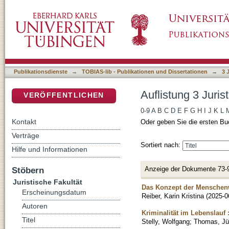
Auflistung 3 Juristische Fakultät nach Titel
DSpace Repositorium (Manakin basiert)
Publikationsdienste
→
TOBIAS-lib - Publikationen und Dissertationen
→
3 
Auflistung 3 Juris
VERÖFFENTLICHEN
0-9
A
B
C
D
E
F
G
H
I
J
K
L
Kontakt
Oder geben Sie die ersten Bu
Verträge
Sortiert nach:
Hilfe und Informationen
Anzeige der Dokumente 73-
Stöbern
Juristische Fakultät
Das Konzept der Menschenw
Erscheinungsdatum
Reiber, Karin Kristina
(
2025-0
Autoren
Kriminalität im Lebenslauf
Titel
Stelly, Wolfgang
;
Thomas, Jü