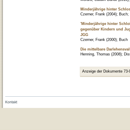
Minderjährige hinter Schlo
Czerner, Frank
(
2004
)
;
Buch
;
'Minderjährige hinter Schl
gegenüber Kindern und Juge
JGG
Czerner, Frank
(
2000
)
;
Buch
Die mittelbare Darlehensva
Henning, Thomas
(
2008
)
;
Dis
Anzeige der Dokumente 73-
Kontakt