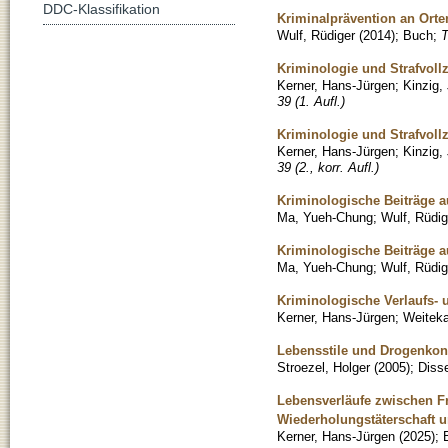
DDC-Klassifikation
Kriminalprävention an Ort
Wulf, Rüdiger
(
2014
)
;
Buch
;
T
Kriminologie und Strafvoll
Kerner, Hans-Jürgen
;
Kinzig,
39 (1. Aufl.)
Kriminologie und Strafvoll
Kerner, Hans-Jürgen
;
Kinzig,
39 (2., korr. Aufl.)
Kriminologische Beiträge 
Ma, Yueh-Chung
;
Wulf, Rüdig
Kriminologische Beiträge a
Ma, Yueh-Chung
;
Wulf, Rüdig
Kriminologische Verlaufs- 
Kerner, Hans-Jürgen
;
Weitek
Lebensstile und Drogenkon
Stroezel, Holger
(
2005
)
;
Disse
Lebensverläufe zwischen Fr
Wiederholungstäterschaft u
Kerner, Hans-Jürgen
(
2025
)
;