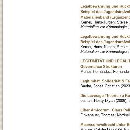
Legalbewährung und Rückfä
Beispiel des Jugendstrafv
Materialienband (Ergänzend
Kerner, Hans-Jürgen
;
Stelzel
Materialien zur Kriminologie ;
Legalbewährung und Rückfä
Beispiel des Jugendstrafv
Kerner, Hans-Jürgen
;
Stelzel
Materialien zur Kriminologie ;
LEGITIMITÄT UND LEGALITÄT
Governance-Strukturen
Muñoz Hernández, Fernando
Legitimität, Solidarität & 
Bayha, Jonas Christian
(
2023
Die Leverage-Theorie zu K
Lestari, Hesty Diyah
(
2006
)
;
Liber Amicorum. Claus Pel
Finkenauer, Thomas
;
Nordhei
Meeresumweltrecht unter B
Moraru, Catalin Danut
(
2010
)