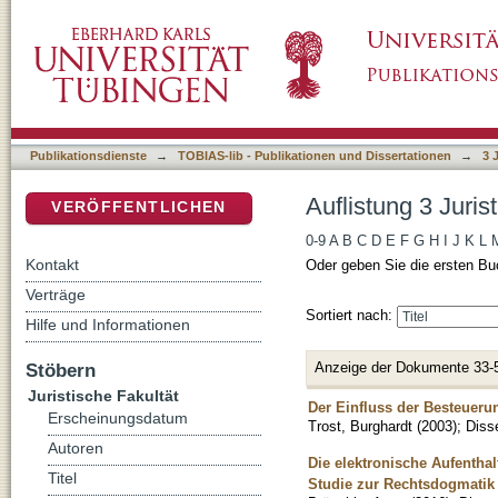
Auflistung 3 Juristische Fakultät nach Titel
DSpace Repositorium (Manakin basiert)
Publikationsdienste
→
TOBIAS-lib - Publikationen und Dissertationen
→
3 
Auflistung 3 Juris
VERÖFFENTLICHEN
0-9
A
B
C
D
E
F
G
H
I
J
K
L
Kontakt
Oder geben Sie die ersten Bu
Verträge
Sortiert nach:
Hilfe und Informationen
Anzeige der Dokumente 33-
Stöbern
Juristische Fakultät
Der Einfluss der Besteuerun
Erscheinungsdatum
Trost, Burghardt
(
2003
)
;
Disse
Autoren
Die elektronische Aufentha
Titel
Studie zur Rechtsdogmatik 