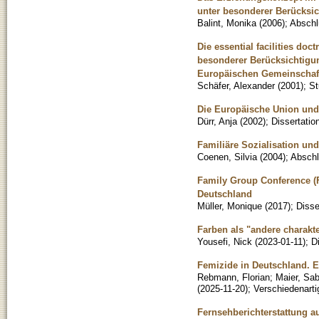
unter besonderer Berücksic
Balint, Monika
(
2006
)
;
Abschl
Die essential facilities doc
besonderer Berücksichtigun
Europäischen Gemeinschaf
Schäfer, Alexander
(
2001
)
;
St
Die Europäische Union und
Dürr, Anja
(
2002
)
;
Dissertatio
Familiäre Sozialisation un
Coenen, Silvia
(
2004
)
;
Abschl
Family Group Conference (F
Deutschland
Müller, Monique
(
2017
)
;
Disse
Farben als "andere charakt
Yousefi, Nick
(
2023-01-11
)
;
D
Femizide in Deutschland. 
Rebmann, Florian
;
Maier, Sab
(
2025-11-20
)
;
Verschiedenarti
Fernsehberichterstattung 