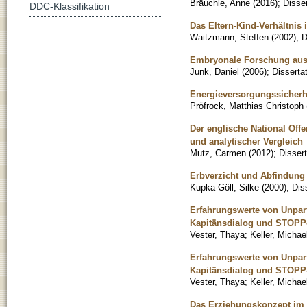
Bräuchle, Anne
(
2016
)
;
Disser
DDC-Klassifikation
Das Eltern-Kind-Verhältnis 
Waitzmann, Steffen
(
2002
)
;
D
Embryonale Forschung aus 
Junk, Daniel
(
2006
)
;
Disserta
Energieversorgungssicherh
Pröfrock, Matthias Christoph
Der englische National Off
und analytischer Vergleich
Mutz, Carmen
(
2012
)
;
Dissert
Erbverzicht und Abfindun
Kupka-Göll, Silke
(
2000
)
;
Dis
Erfahrungswerte von Unpart
Kapitänsdialog und STOPP-
Vester, Thaya
;
Keller, Michae
Erfahrungswerte von Unpart
Kapitänsdialog und STOPP-
Vester, Thaya
;
Keller, Michae
Das Erziehungskonzept im E