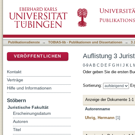
Auflistung 3 Juristische Fakultät nach Autor
DSpace Repositorium (Manakin basiert)
Publikationsdienste
→
TOBIAS-lib - Publikationen und Dissertationen
→
3 
Auflistung 3 Juris
VERÖFFENTLICHEN
0-9
A
B
C
D
E
F
G
H
I
J
K
L
Kontakt
Oder geben Sie die ersten Bu
Verträge
Sortierung:
Er
Hilfe und Informationen
Anzeige der Dokumente 1-1
Stöbern
Juristische Fakultät
Autorenname
Erscheinungsdatum
Uhrig, Hermann
[1]
Autoren
Titel