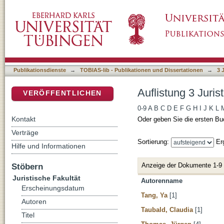
Auflistung 3 Juristische Fakultät nach Autor
DSpace Repositorium (Manakin basiert)
Publikationsdienste
→
TOBIAS-lib - Publikationen und Dissertationen
→
3 
Auflistung 3 Juris
VERÖFFENTLICHEN
0-9
A
B
C
D
E
F
G
H
I
J
K
L
Kontakt
Oder geben Sie die ersten Bu
Verträge
Sortierung:
Er
Hilfe und Informationen
Anzeige der Dokumente 1-9
Stöbern
Juristische Fakultät
Autorenname
Erscheinungsdatum
Tang, Ya
[1]
Autoren
Taubald, Claudia
[1]
Titel