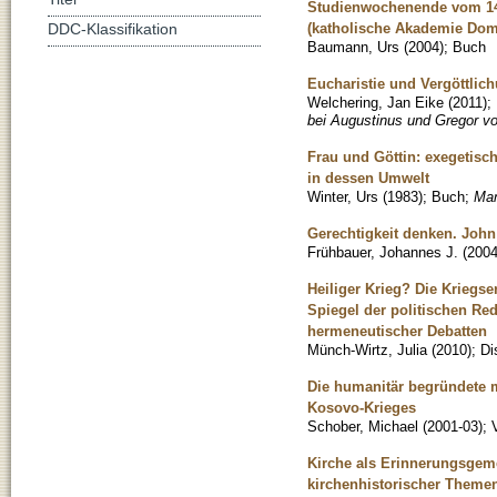
Studienwochenende vom 14.
(katholische Akademie Dom
DDC-Klassifikation
Baumann, Urs
(
2004
)
;
Buch
Eucharistie und Vergöttlic
Welchering, Jan Eike
(
2011
)
;
bei Augustinus und Gregor vo
Frau und Göttin: exegetisc
in dessen Umwelt
Winter, Urs
(
1983
)
;
Buch
;
Man
Gerechtigkeit denken. John 
Frühbauer, Johannes J.
(
200
Heiliger Krieg? Die Kriegs
Spiegel der politischen Re
hermeneutischer Debatten
Münch-Wirtz, Julia
(
2010
)
;
Di
Die humanitär begründete m
Kosovo-Krieges
Schober, Michael
(
2001-03
)
;
Kirche als Erinnerungsgeme
kirchenhistorischer Themen