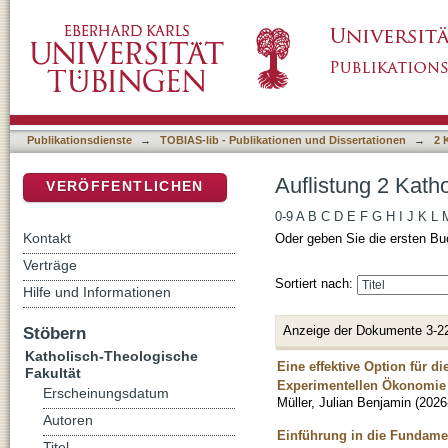
Auflistung 2 Katholisch-Theologische Fakultä
DSpace Repositorium (Manakin basiert)
Publikationsdienste
→
TOBIAS-lib - Publikationen und Dissertationen
→
2 
Auflistung 2 Kath
VERÖFFENTLICHEN
0-9
A
B
C
D
E
F
G
H
I
J
K
L
Kontakt
Oder geben Sie die ersten Bu
Verträge
Sortiert nach:
Hilfe und Informationen
Anzeige der Dokumente 3-2
Stöbern
Katholisch-Theologische
Eine effektive Option für 
Fakultät
Experimentellen Ökonomie n
Erscheinungsdatum
Müller, Julian Benjamin
(
2026
Autoren
Einführung in die Fundamen
Titel