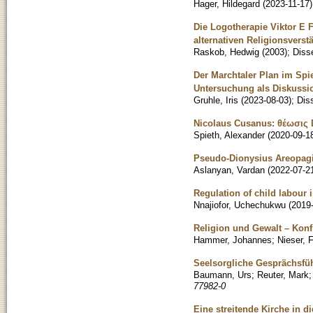
Hager, Hildegard
(
2023-11-17
)
Die Logotherapie Viktor E F
alternativen Religionsverst
Raskob, Hedwig
(
2003
)
;
Disse
Der Marchtaler Plan im Sp
Untersuchung als Diskussi
Gruhle, Iris
(
2023-08-03
)
;
Diss
Nicolaus Cusanus: θέωσις Di
Spieth, Alexander
(
2020-09-1
Pseudo-Dionysius Areopagit
Aslanyan, Vardan
(
2022-07-2
Regulation of child labour i
Nnajiofor, Uchechukwu
(
2019
Religion und Gewalt – Konfl
Hammer, Johannes
;
Nieser, F
Seelsorgliche Gesprächsfü
Baumann, Urs
;
Reuter, Mark
77982-0
Eine streitende Kirche in d