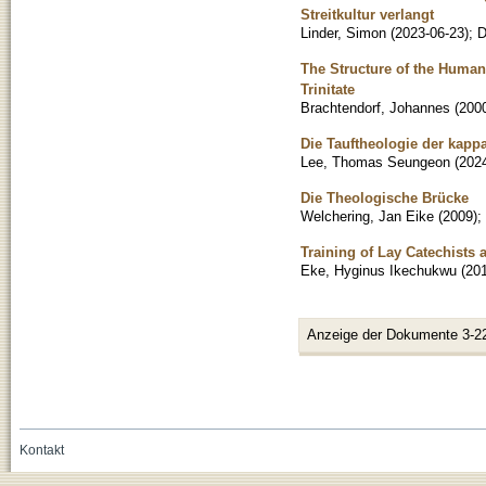
Streitkultur verlangt
Linder, Simon
(
2023-06-23
)
;
D
The Structure of the Human
Trinitate
Brachtendorf, Johannes
(
200
Die Tauftheologie der kapp
Lee, Thomas Seungeon
(
202
Die Theologische Brücke
Welchering, Jan Eike
(
2009
)
;
Training of Lay Catechists
Eke, Hyginus Ikechukwu
(
20
Anzeige der Dokumente 3-2
Kontakt