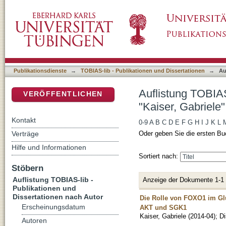
Auflistung TOBIAS-lib - Publikationen und Di
DSpace Repositorium (Manakin basiert)
Publikationsdienste
→
TOBIAS-lib - Publikationen und Dissertationen
→
Au
Auflistung TOBIAS
VERÖFFENTLICHEN
"Kaiser, Gabriele"
Kontakt
0-9
A
B
C
D
E
F
G
H
I
J
K
L
Verträge
Oder geben Sie die ersten Bu
Hilfe und Informationen
Sortiert nach:
Stöbern
Auflistung TOBIAS-lib -
Anzeige der Dokumente 1-1
Publikationen und
Dissertationen nach Autor
Die Rolle von FOXO1 im Glu
Erscheinungsdatum
AKT und SGK1
Kaiser, Gabriele
(
2014-04
)
;
Di
Autoren