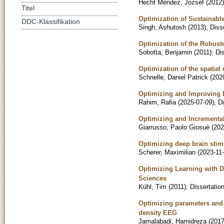
Hecht Méndez, Jozsef
(
2012
)
Titel
Optimization of Sustainab
DDC-Klassifikation
Singh, Ashutosh
(
2013
)
;
Diss
Optimization of the Robust
Sobotta, Benjamin
(
2011
)
;
Di
Optimization of the spatial 
Schnelle, Daniel Patrick
(
202
Optimizing and Improving 
Rahim, Rafia
(
2025-07-09
)
;
Di
Optimizing and Incremental
Giarrusso, Paolo Giosuè
(
202
Optimizing deep brain stimu
Scherer, Maximilian
(
2023-11
Optimizing Learning with D
Sciences
Kühl, Tim
(
2011
)
;
Dissertatio
Optimizing parameters and a
density EEG
Jamalabadi, Hamidreza
(
201