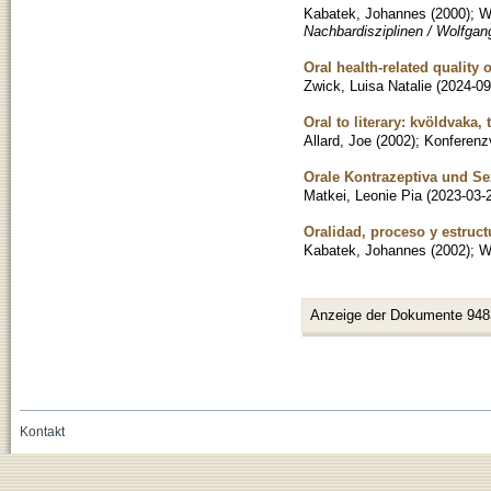
Kabatek, Johannes
(
2000
)
;
W
Nachbardisziplinen / Wolfgang
Oral health-related quality
Zwick, Luisa Natalie
(
2024-09
Oral to literary: kvöldvaka, t
Allard, Joe
(
2002
)
;
Konferenzv
Orale Kontrazeptiva und Sex
Matkei, Leonie Pia
(
2023-03-
Oralidad, proceso y estruct
Kabatek, Johannes
(
2002
)
;
W
Anzeige der Dokumente 948
Kontakt