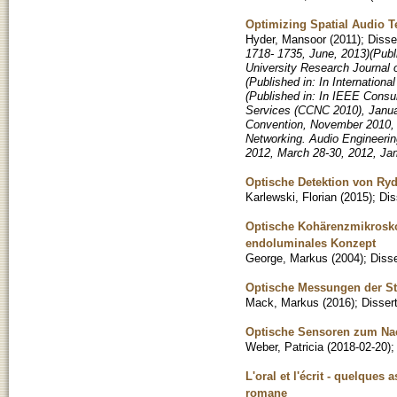
Optimizing Spatial Audio 
Hyder, Mansoor
(
2011
)
;
Disse
1718- 1735, June, 2013)(Publi
University Research Journal 
(Published in: In Internatio
(Published in: In IEEE Cons
Services (CCNC 2010), Janua
Convention, November 2010, S
Networking. Audio Engineerin
2012, March 28-30, 2012, Ja
Optische Detektion von Ry
Karlewski, Florian
(
2015
)
;
Dis
Optische Kohärenzmikrosko
endoluminales Konzept
George, Markus
(
2004
)
;
Disse
Optische Messungen der S
Mack, Markus
(
2016
)
;
Disser
Optische Sensoren zum Nac
Weber, Patricia
(
2018-02-20
)
L'oral et l'écrit - quelque
romane