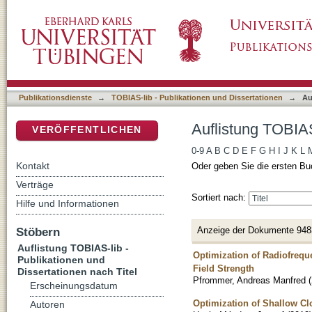
Auflistung TOBIAS-lib - Publikationen und Di
DSpace Repositorium (Manakin basiert)
Publikationsdienste
→
TOBIAS-lib - Publikationen und Dissertationen
→
Au
Auflistung TOBIAS
VERÖFFENTLICHEN
0-9
A
B
C
D
E
F
G
H
I
J
K
L
Kontakt
Oder geben Sie die ersten Bu
Verträge
Sortiert nach:
Hilfe und Informationen
Anzeige der Dokumente 948
Stöbern
Auflistung TOBIAS-lib -
Optimization of Radiofrequ
Publikationen und
Field Strength
Dissertationen nach Titel
Pfrommer, Andreas Manfred
(
Erscheinungsdatum
Optimization of Shallow C
Autoren