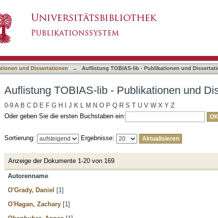
ublikationen und Dissertationen nach Autor
asiert)
ationen und Dissertationen
→
Auflistung TOBIAS-lib - Publikationen und Dissertat
Auflistung TOBIAS-lib - Publikationen und Di
0-9
A
B
C
D
E
F
G
H
I
J
K
L
M
N
O
P
Q
R
S
T
U
V
W
X
Y
Z
Oder geben Sie die ersten Buchstaben ein:
Sortierung:
Ergebnisse:
Anzeige der Dokumente 1-20 von 169
Autorenname
O'Grady, Daniel
[1]
O'Hagan, Zachary
[1]