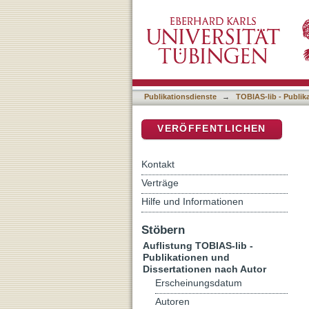
Auflistung TOBIAS-lib - P
DSpace Repositorium (Manakin b
Publikationsdienste
→
TOBIAS-lib - Publik
VERÖFFENTLICHEN
Kontakt
Verträge
Hilfe und Informationen
Stöbern
Auflistung TOBIAS-lib -
Publikationen und
Dissertationen nach Autor
Erscheinungsdatum
Autoren